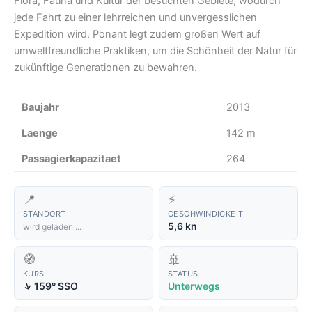
Flora, Fauna und Kultur der besuchten Gebiete, wodurch
jede Fahrt zu einer lehrreichen und unvergesslichen
Expedition wird. Ponant legt zudem großen Wert auf
umweltfreundliche Praktiken, um die Schönheit der Natur für
zukünftige Generationen zu bewahren.
Baujahr
2013
Laenge
142 m
Passagierkapazitaet
264
📍
⚡
STANDORT
GESCHWINDIGKEIT
5,6 kn
wird geladen ...
🧭
🚢
KURS
STATUS
↑
159° SSO
Unterwegs