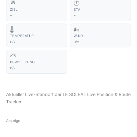
🏁
🕐
ZIEL
ETA
-
-
🌡️
🌬️
TEMPERATUR
WIND
n/v
n/v
⛅
BEWOELKUNG
n/v
Aktueller Live-Standort der LE SOLEAL Live Position & Route
Tracker
Anzeige