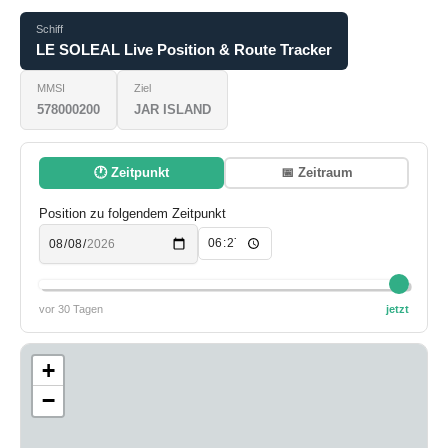
Schiff
LE SOLEAL Live Position & Route Tracker
MMSI
Ziel
578000200
JAR ISLAND
🕐 Zeitpunkt
📅 Zeitraum
Position zu folgendem Zeitpunkt
vor 30 Tagen
jetzt
+
−