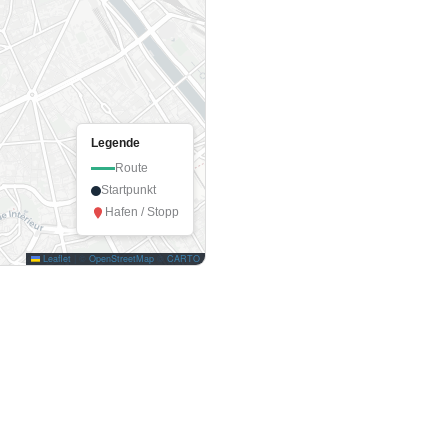
Legende
Route
Startpunkt
Hafen / Stopp
Leaflet
|
©
OpenStreetMap
©
CARTO