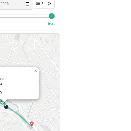
jetzt
×
4:28
kn
AY