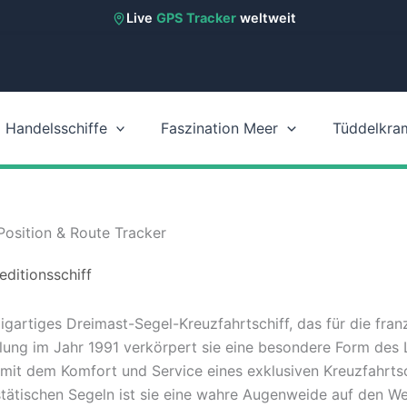
Live
GPS Tracker
weltweit
Handelsschiffe
Faszination Meer
Tüddelkra
osition & Route Tracker
editionsschiff
igartiges Dreimast-Segel-Kreuzfahrtschiff, das für die fra
tellung im Jahr 1991 verkörpert sie eine besondere Form des 
 mit dem Komfort und Service eines exklusiven Kreuzfahrtsch
tätischen Segeln ist sie eine wahre Augenweide auf den W