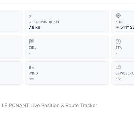
⚡
🧭
GESCHWINDIGKEIT
KURS
↑
7,8 kn
511° S
🏁
🕐
ZIEL
ETA
-
-
🌬️
⛅
WIND
BEWOELK
n/v
n/v
er LE PONANT Live Position & Route Tracker