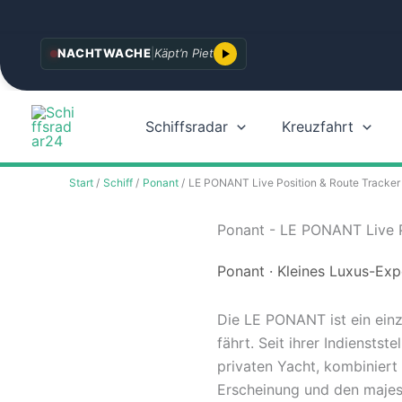
Zum
NACHTWACHE
|
Käpt’n Piet
Inhalt
springen
Schiffsradar
Kreuzfahrt
Start
Schiff
Ponant
LE PONANT Live Position & Route Tracker
Ponant - LE PONANT Live P
Ponant · Kleines Luxus-Exp
Die LE PONANT ist ein einz
fährt. Seit ihrer Indiensts
privaten Yacht, kombiniert
Erscheinung und den majes