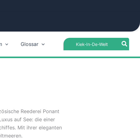
Search
m
Glossar
for:
nzösische Reederei Ponant
Luxus auf See: die einer
iffes. Mit ihrer eleganten
eltmeeren.