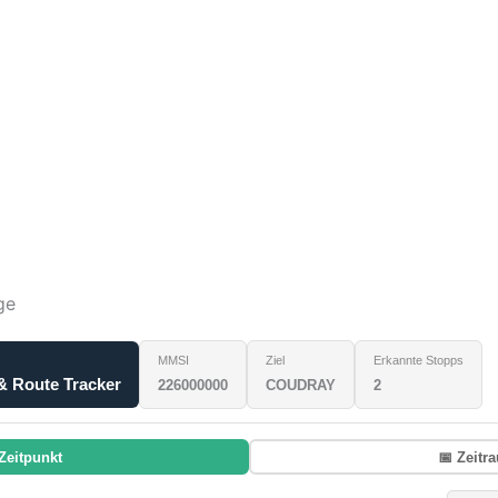
ge
MMSI
Ziel
Erkannte Stopps
& Route Tracker
226000000
COUDRAY
2
Zeitpunkt
📅 Zeitr