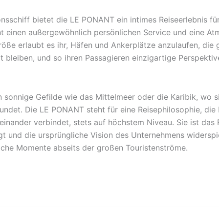
onsschiff bietet die LE PONANT ein intimes Reiseerlebnis fü
ht einen außergewöhnlich persönlichen Service und eine A
Größe erlaubt es ihr, Häfen und Ankerplätze anzulaufen, die
t bleiben, und so ihren Passagieren einzigartige Perspektiv
in sonnige Gefilde wie das Mittelmeer oder die Karibik, wo 
kundet. Die LE PONANT steht für eine Reisephilosophie, di
inander verbindet, stets auf höchstem Niveau. Sie ist das 
 und die ursprüngliche Vision des Unternehmens widerspie
liche Momente abseits der großen Touristenströme.