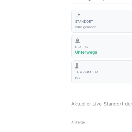
📍
STANDORT
wird geladen ...
🚢
STATUS
Unterwegs
🌡️
TEMPERATUR
n/v
Aktueller Live-Standort d
Anzeige