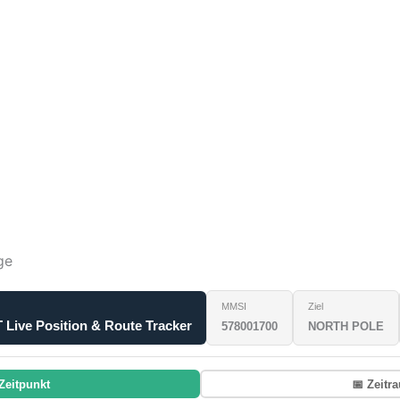
ge
MMSI
Ziel
e Position & Route Tracker
578001700
NORTH POLE
Zeitpunkt
📅 Zeitr