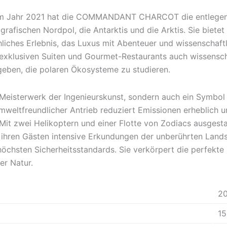
ng im Jahr 2021 hat die COMMANDANT CHARCOT die entlegen
grafischen Nordpol, die Antarktis und die Arktis. Sie biete
hliches Erlebnis, das Luxus mit Abenteuer und wissenschaft
exklusiven Suiten und Gourmet-Restaurants auch wissensch
geben, die polaren Ökosysteme zu studieren.
in Meisterwerk der Ingenieurskunst, sondern auch ein Symbol
 umweltfreundlicher Antrieb reduziert Emissionen erheblich 
it zwei Helikoptern und einer Flotte von Zodiacs ausgestat
 Gästen intensive Erkundungen der unberührten Landsc
 höchsten Sicherheitsstandards. Sie verkörpert die perfek
er Natur.
2
1