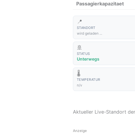
Passagierkapazitaet
📍
STANDORT
wird geladen ...
🚢
STATUS
Unterwegs
🌡️
TEMPERATUR
n/v
Aktueller Live-Standort 
Anzeige