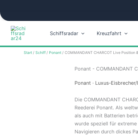
Zum
Inhalt
springen
Schiffsradar
Kreuzfahrt
Start
Schiff
Ponant
COMMANDANT CHARCOT Live Position & 
Ponant - COMMANDANT CHA
Ponant · Luxus-Eisbrecher/
Die COMMANDANT CHARCOT is
Reederei Ponant. Als weltw
als auch mit Batterien betr
wurde speziell für extreme 
Navigieren durch dickes Pa