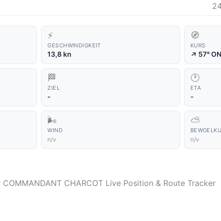
2
⚡
🧭
GESCHWINDIGKEIT
KURS
↑
13,8 kn
57° O
🏁
🕐
ZIEL
ETA
-
-
🌬️
⛅
WIND
BEWOELK
n/v
n/v
der COMMANDANT CHARCOT Live Position & Route Tracker