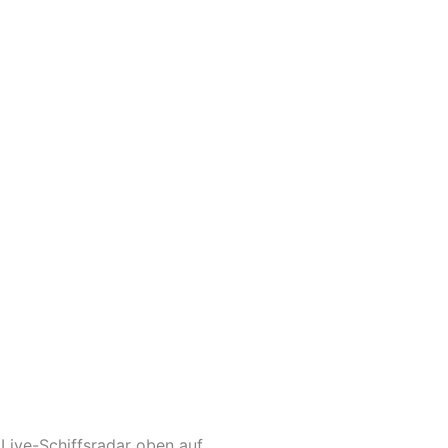
ive-Schiffsradar oben auf