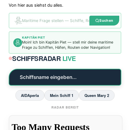
Von hier aus siehst du alles.
Suchen
KAPITÄN PIET
M
o
i
n
!
I
c
h
b
i
n
K
a
p
i
t
ä
n
P
i
e
t
—
s
t
e
l
l
m
i
r
d
e
i
n
e
m
a
r
i
t
i
m
e
F
r
a
g
e
z
u
S
c
h
i
f
f
e
n
,
H
ä
f
e
n
,
R
o
u
t
e
n
o
d
e
r
N
a
v
i
g
a
t
i
o
n
!
SCHIFFSRADAR
LIVE
AIDAperla
Mein Schiff 1
Queen Mary 2
RADAR BEREIT