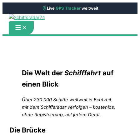
Aktuelle News
aus der Schifffahrt
Live
GPS Tracker
weltweit
Zum
Inhalt
springen
Die Welt der
Schifffahrt
auf
einen Blick
Über 230.000 Schiffe weltweit in Echtzeit
mit dem Schiffsradar verfolgen – kostenlos,
ohne Registrierung, auf jedem Gerät.
Die Brücke