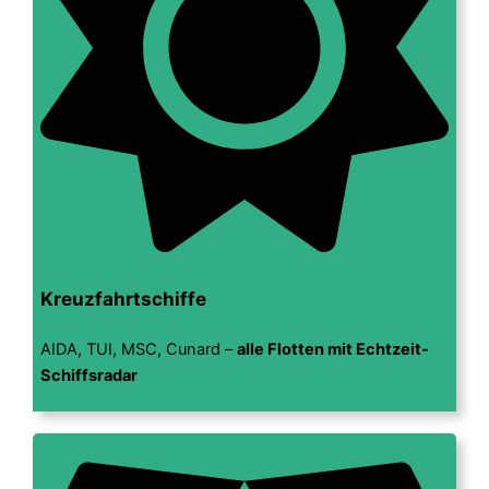
Kreuzfahrtschiffe
AIDA, TUI, MSC, Cunard –
alle Flotten mit Echtzeit-
Schiffsradar