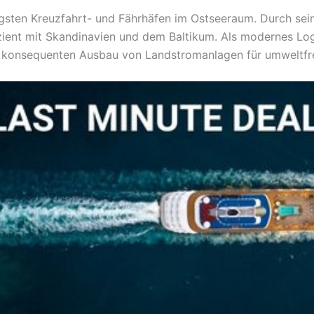
tigsten Kreuzfahrt- und Fährhäfen im Ostseeraum. Durch se
zient mit Skandinavien und dem Baltikum. Als modernes Logi
n konsequenten Ausbau von Landstromanlagen für umweltfre