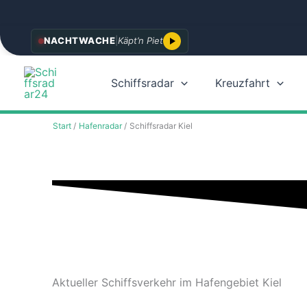
Zum
NACHTWACHE
|
Käpt’n Piet
Inhalt
springen
Schiffsradar
Kreuzfahrt
Start
Hafenradar
Schiffsradar Kiel
Aktueller Schiffsverkehr im Hafengebiet Kiel