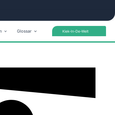
Search
m
Glossar
for: