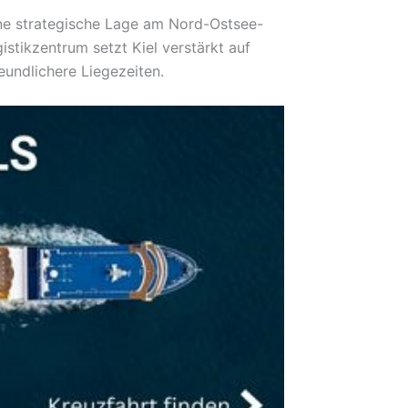
ine strategische Lage am Nord-Ostsee-
stikzentrum setzt Kiel verstärkt auf
undlichere Liegezeiten.