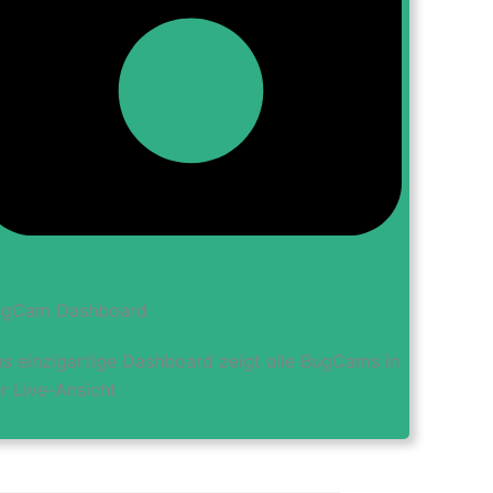
ugCam Dashboard
s einzigartige Dashboard zeigt alle BugCams in
r Live-Ansicht