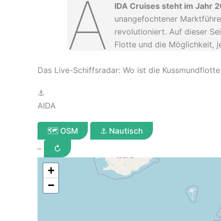
A
IDA Cruises steht im Jahr 
unangefochtener Marktführe
revolutioniert. Auf dieser S
Flotte und die Möglichkeit, 
Das Live-Schiffsradar: Wo ist die Kussmundflotte
⚓
AIDA
🗺 OSM
⚓ Nautisch
–
↻
+
−