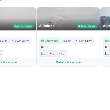
se
AIDAluna
AID
Sphinx-Klasse
Sphinx-Klasse
...
...
↑
↑
4,2 kn
302° WNW
🟢 Unterwegs
16,8 kn
341° NNW
🟢 
🏁 -
🏁 -
..
🌡️ ...
🌬️ ...
⛅ ...
🌡️ ...
ls & Karte →
Details & Karte →