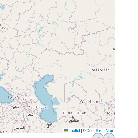
Leaflet
|
©
OpenStreetMap