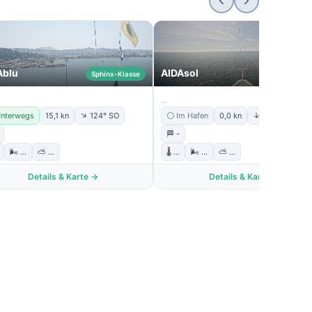
Ablu
AIDAsol
Sphinx-Klasse
Sphinx-Kla
...
↑
↑
Unterwegs
15,1 kn
124° SO
⚪ Im Hafen
0,0 kn
173° S
🏁 -
🌬️ ...
⛅ ...
🌡️ ...
🌬️ ...
⛅ ...
Details & Karte →
Details & Karte →