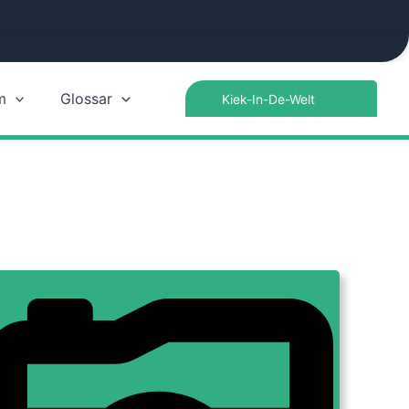
Search
m
Glossar
for: