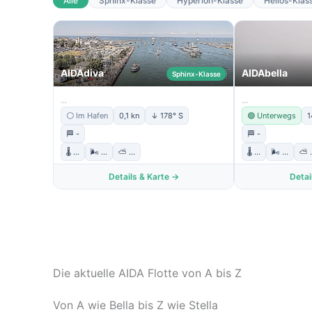
Alle
Sphinx-Klasse
Hyperion-Klasse
Helios-Klas
AIDAdiva
AIDAbella
Sphinx-Klasse
...
...
↑
⚪ Im Hafen
0,1 kn
178° S
🟢 Unterwegs
1
🏁 -
🏁 -
🌡️ ...
🌬️ ...
⛅ ...
🌡️ ...
🌬️ ...
⛅ .
Details & Karte →
Detai
Die aktuelle AIDA Flotte von A bis Z
Von A wie Bella bis Z wie Stella