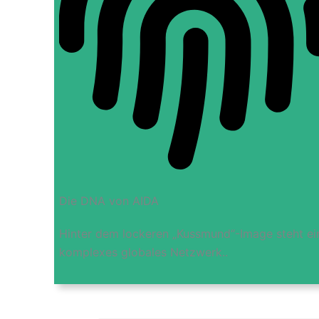
Die DNA von AIDA
Hinter dem lockeren „Kussmund“-Image steht ei
komplexes globales Netzwerk..