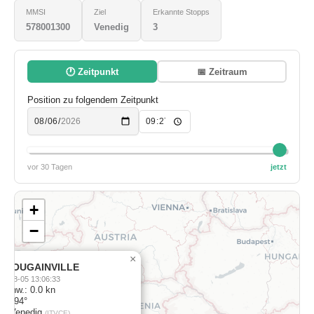
MMSI
Ziel
Erkannte Stopps
578001300
Venedig
3
🕐 Zeitpunkt
📅 Zeitraum
Position zu folgendem Zeitpunkt
vor 30 Tagen
jetzt
+
−
×
E BOUGAINVILLE
26-08-05 13:06:33
schw.: 0.0 kn
rs: 94°
el: Venedig
(ITVCE)