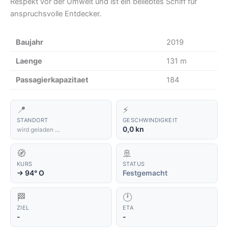
Respekt vor der Umwelt und ist ein beliebtes Schiff für
anspruchsvolle Entdecker.
Baujahr
2019
Laenge
131 m
Passagierkapazitaet
184
📍
⚡
STANDORT
GESCHWINDIGKEIT
0,0 kn
wird geladen ...
🧭
🚢
KURS
STATUS
94° O
Festgemacht
↑
🏁
🕐
ZIEL
ETA
-
-