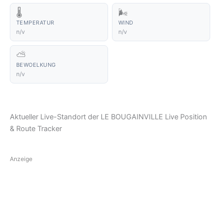
🌡️
🌬️
TEMPERATUR
WIND
n/v
n/v
⛅
BEWOELKUNG
n/v
Aktueller Live-Standort der LE BOUGAINVILLE Live Position
& Route Tracker
Anzeige