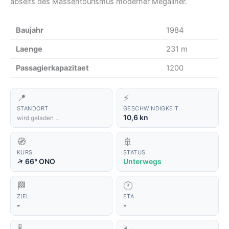
abseits des Massentourismus moderner Megaliner.
Baujahr
1984
Laenge
231 m
Passagierkapazitaet
1200
📍
⚡
STANDORT
GESCHWINDIGKEIT
10,6 kn
wird geladen ...
🧭
🚢
KURS
STATUS
↑
66° ONO
Unterwegs
🏁
🕐
ZIEL
ETA
-
-