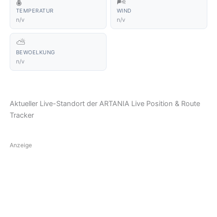
🌡️
🌬️
TEMPERATUR
WIND
n/v
n/v
⛅
BEWOELKUNG
n/v
Aktueller Live-Standort der ARTANIA Live Position & Route
Tracker
Anzeige