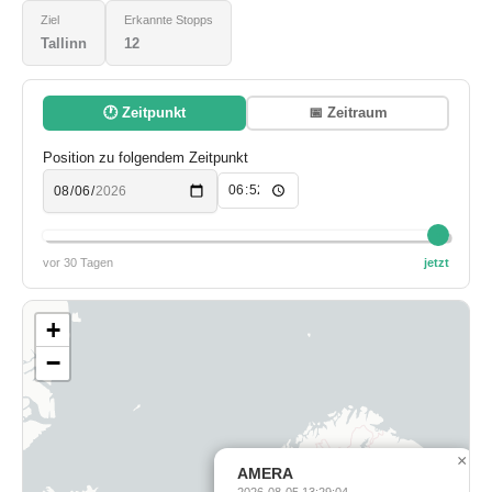
Ziel
Erkannte Stopps
Tallinn
12
🕐 Zeitpunkt
📅 Zeitraum
Position zu folgendem Zeitpunkt
vor 30 Tagen
jetzt
+
−
×
AMERA
2026-08-05 13:29:04