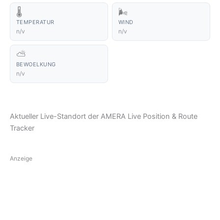
🌡️
🌬️
TEMPERATUR
WIND
n/v
n/v
⛅
BEWOELKUNG
n/v
Aktueller Live-Standort der AMERA Live Position & Route
Tracker
Anzeige