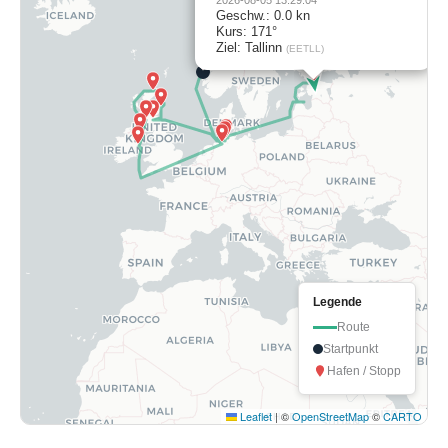
Geschw.: 0.0 kn
Kurs: 171°
Ziel: Tallinn
(EETLL)
Legende
Route
Startpunkt
Hafen / Stopp
Leaflet
|
©
OpenStreetMap
©
CARTO