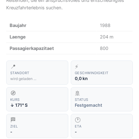
Reisenden, die ein anspruchsvolles und entschleunigtes
Kreuzfahrterlebnis suchen.
Baujahr
1988
Laenge
204 m
Passagierkapazitaet
800
📍
⚡
STANDORT
GESCHWINDIGKEIT
0,0 kn
wird geladen ...
🧭
🚢
KURS
STATUS
171° S
Festgemacht
↑
🏁
🕐
ZIEL
ETA
-
-