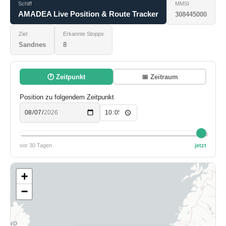
Schiff
MMSI
AMADEA Live Position & Route Tracker
308445000
Ziel
Erkannte Stopps
Sandnes
8
🕐 Zeitpunkt
📅 Zeitraum
Position zu folgendem Zeitpunkt
vor 30 Tagen
jetzt
+
−