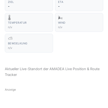
ZIEL
ETA
-
-
🌡️
🌬️
TEMPERATUR
WIND
n/v
n/v
⛅
BEWOELKUNG
n/v
Aktueller Live-Standort der AMADEA Live Position & Route
Tracker
Anzeige