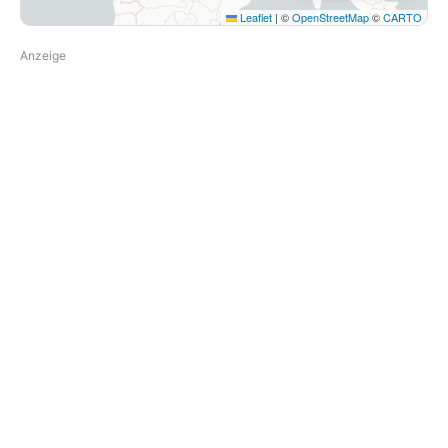
Leaflet
|
©
OpenStreetMap
©
CARTO
Anzeige