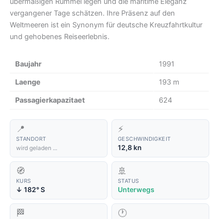
übermäßigen Rummel legen und die maritime Eleganz
vergangener Tage schätzen. Ihre Präsenz auf den
Weltmeeren ist ein Synonym für deutsche Kreuzfahrtkultur
und gehobenes Reiseerlebnis.
Baujahr
1991
Laenge
193 m
Passagierkapazitaet
624
📍
⚡
STANDORT
GESCHWINDIGKEIT
12,8 kn
wird geladen ...
🧭
🚢
KURS
STATUS
182° S
Unterwegs
↑
🏁
🕐