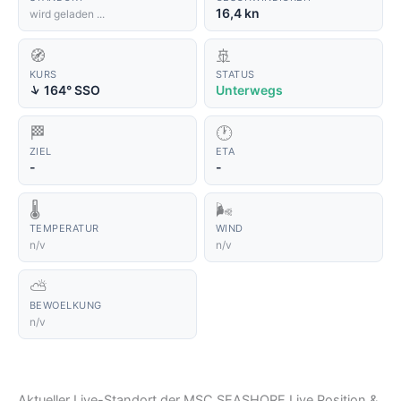
16,4 kn
wird geladen ...
🧭
🚢
KURS
STATUS
↑
164° SSO
Unterwegs
🏁
🕐
ZIEL
ETA
-
-
🌡️
🌬️
TEMPERATUR
WIND
n/v
n/v
⛅
BEWOELKUNG
n/v
Aktueller Live-Standort der MSC SEASHORE Live Position &