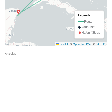
Legende
Route
Startpunkt
Hafen / Stopp
Leaflet
|
©
OpenStreetMap
©
CARTO
Anzeige