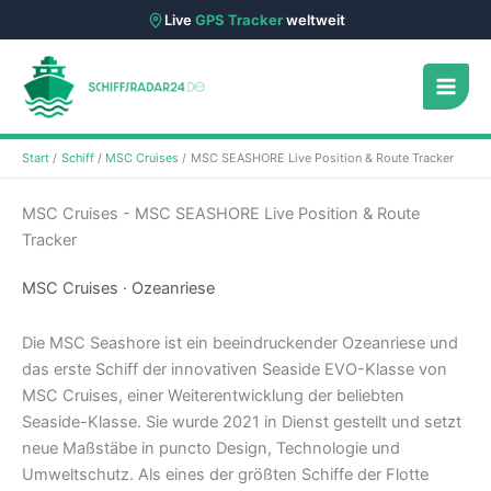
Live
GPS Tracker
weltweit
Zum
Inhalt
springen
Start
Schiff
MSC Cruises
MSC SEASHORE Live Position & Route Tracker
MSC Cruises - MSC SEASHORE Live Position & Route
Tracker
MSC Cruises · Ozeanriese
Die MSC Seashore ist ein beeindruckender Ozeanriese und
das erste Schiff der innovativen Seaside EVO-Klasse von
MSC Cruises, einer Weiterentwicklung der beliebten
Seaside-Klasse. Sie wurde 2021 in Dienst gestellt und setzt
neue Maßstäbe in puncto Design, Technologie und
Umweltschutz. Als eines der größten Schiffe der Flotte