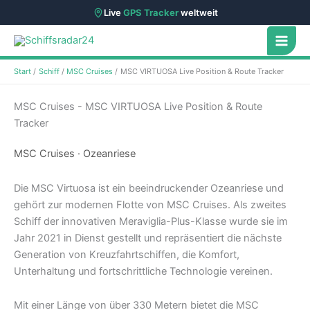
Live
GPS Tracker
weltweit
Zum
Inhalt
springen
Start
Schiff
MSC Cruises
MSC VIRTUOSA Live Position & Route Tracker
MSC Cruises - MSC VIRTUOSA Live Position & Route
Tracker
MSC Cruises · Ozeanriese
Die MSC Virtuosa ist ein beeindruckender Ozeanriese und
gehört zur modernen Flotte von MSC Cruises. Als zweites
Schiff der innovativen Meraviglia-Plus-Klasse wurde sie im
Jahr 2021 in Dienst gestellt und repräsentiert die nächste
Generation von Kreuzfahrtschiffen, die Komfort,
Unterhaltung und fortschrittliche Technologie vereinen.
Mit einer Länge von über 330 Metern bietet die MSC