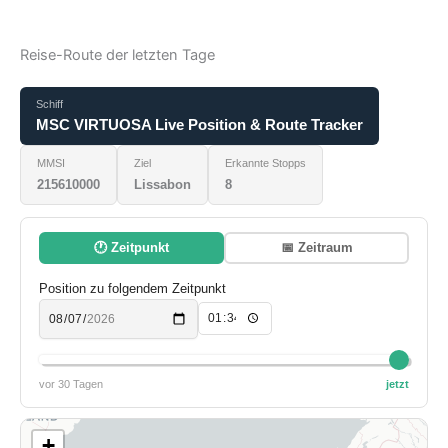
Reise-Route der letzten Tage
Schiff
MSC VIRTUOSA Live Position & Route Tracker
MMSI
Ziel
Erkannte Stopps
215610000
Lissabon
8
🕐 Zeitpunkt
📅 Zeitraum
Position zu folgendem Zeitpunkt
vor 30 Tagen
jetzt
+