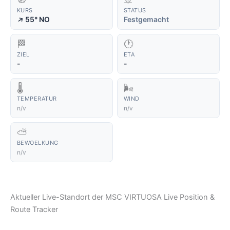
KURS
STATUS
↑
55° NO
Festgemacht
🏁
🕐
ZIEL
ETA
-
-
🌡️
🌬️
TEMPERATUR
WIND
n/v
n/v
⛅
BEWOELKUNG
n/v
Aktueller Live-Standort der MSC VIRTUOSA Live Position &
Route Tracker