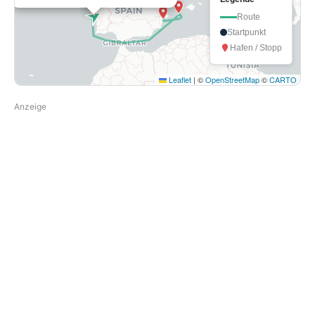
Route
Startpunkt
Hafen / Stopp
Leaflet
|
©
OpenStreetMap
©
CARTO
Anzeige