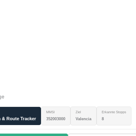
ge
MMSI
Ziel
Erkannte Stopps
 & Route Tracker
352003000
Valencia
8