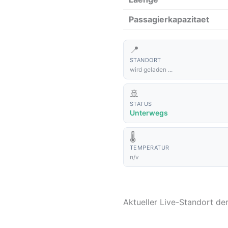
Passagierkapazitaet
📍
STANDORT
wird geladen ...
🚢
STATUS
Unterwegs
🌡️
TEMPERATUR
n/v
Aktueller Live-Standort d