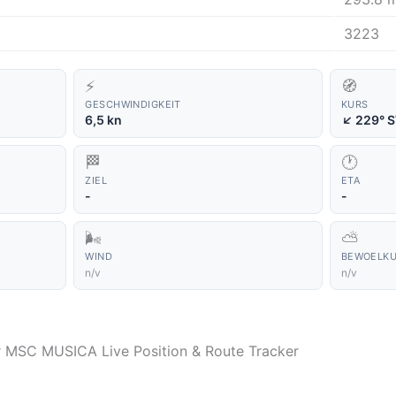
3223
⚡
🧭
GESCHWINDIGKEIT
KURS
↑
6,5 kn
229° 
🏁
🕐
ZIEL
ETA
-
-
🌬️
⛅
WIND
BEWOELK
n/v
n/v
er MSC MUSICA Live Position & Route Tracker