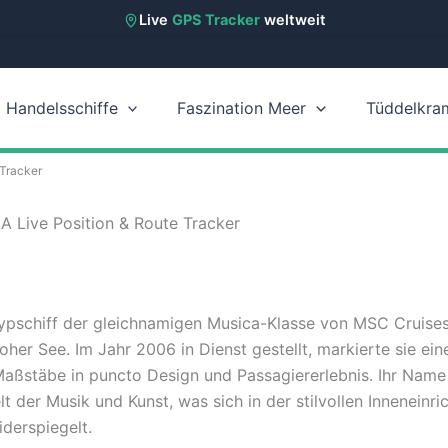
Live
GPS Tracker
weltweit
Handelsschiffe
Faszination Meer
Tüddelkra
Tracker
 Live Position & Route Tracker
pschiff der gleichnamigen Musica-Klasse von MSC Cruises
hoher See. Im Jahr 2006 in Dienst gestellt, markierte sie ein
Maßstäbe in puncto Design und Passagiererlebnis. Ihr Name
lt der Musik und Kunst, was sich in der stilvollen Inneneinri
derspiegelt.