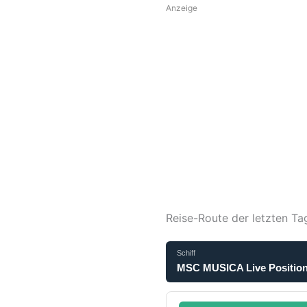
Anzeige
Reise-Route der letzten Ta
Schiff
MSC MUSICA Live Position