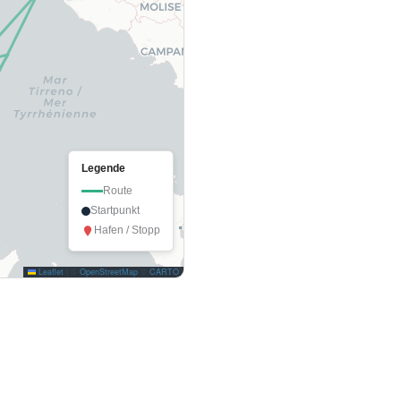
Legende
Route
Startpunkt
Hafen / Stopp
Leaflet
|
©
OpenStreetMap
©
CARTO