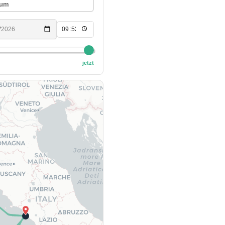
aum
jetzt