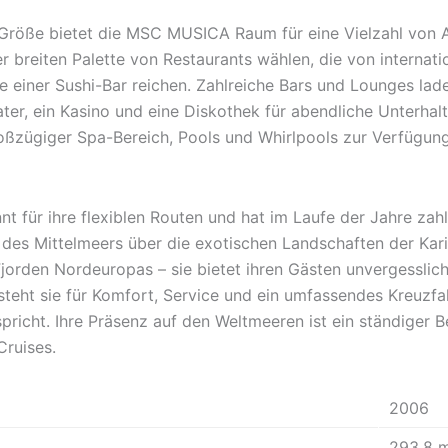
 Größe bietet die MSC MUSICA Raum für eine Vielzahl von 
 breiten Palette von Restaurants wählen, die von internatio
ie einer Sushi-Bar reichen. Zahlreiche Bars und Lounges lad
er, ein Kasino und eine Diskothek für abendliche Unterhal
ßzügiger Spa-Bereich, Pools und Whirlpools zur Verfügung
 für ihre flexiblen Routen und hat im Laufe der Jahre zahl
des Mittelmeers über die exotischen Landschaften der Kar
jorden Nordeuropas – sie bietet ihren Gästen unvergessliche
eht sie für Komfort, Service und ein umfassendes Kreuzfa
pricht. Ihre Präsenz auf den Weltmeeren ist ein ständiger B
Cruises.
2006
293.8 