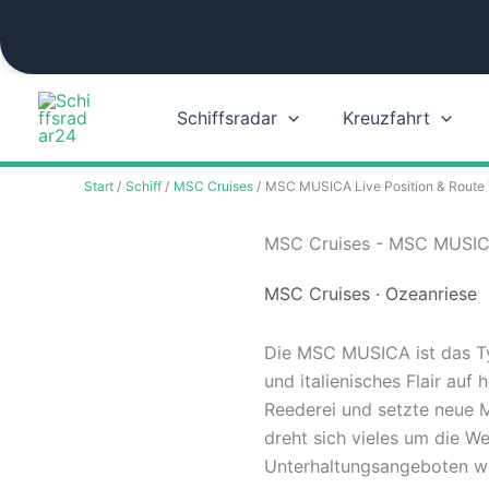
Zum
Inhalt
springen
Schiffsradar
Kreuzfahrt
Start
Schiff
MSC Cruises
MSC MUSICA Live Position & Route 
MSC Cruises - MSC MUSICA
MSC Cruises · Ozeanriese
Die MSC MUSICA ist das Ty
und italienisches Flair auf 
Reederei und setzte neue 
dreht sich vieles um die We
Unterhaltungsangeboten wi