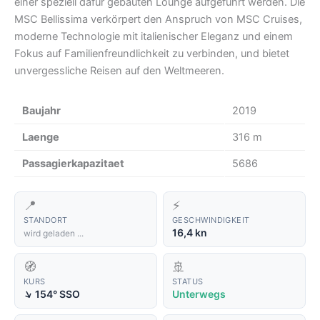
einer speziell dafür gebauten Lounge aufgeführt werden. Die
MSC Bellissima verkörpert den Anspruch von MSC Cruises,
moderne Technologie mit italienischer Eleganz und einem
Fokus auf Familienfreundlichkeit zu verbinden, und bietet
unvergessliche Reisen auf den Weltmeeren.
Baujahr
2019
Laenge
316 m
Passagierkapazitaet
5686
📍
⚡
STANDORT
GESCHWINDIGKEIT
16,4 kn
wird geladen ...
🧭
🚢
KURS
STATUS
↑
154° SSO
Unterwegs