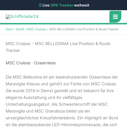
Live
GPS Tracker
weltweit
Zum
Inhalt
springen
Start
Schiff
MSC Cruises
MSC BELLISSIMA Live Position & Route Tracker
MSC Cruises - MSC BELLISSIMA Live Position & Route
Tracker
MSC Cruises · Ozeanriese
Die MSC Bellissima ist ein beeindruckender Ozeanriese der
Meraviglia-Klasse und gehört zur Flotte von MSC Cruises.
Sie wurde 2019 in Dienst gestellt und ist bekannt für ihre
elegante Ausstattung und ihr vielfältiges
Unterhaltungsangebot. Als Schwesterschiff der MSC
Meraviglia und MSC Grandiosa bietet sie ein
unvergleichliches Kreuzfahrterlebnis. Ein Highlight an Bord
ist die atemberaubende LED-Himmelspromenade, die sich