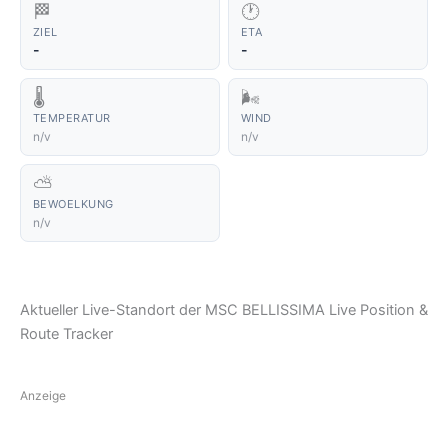
🏁
🕐
ZIEL
ETA
-
-
🌡️
🌬️
TEMPERATUR
WIND
n/v
n/v
⛅
BEWOELKUNG
n/v
Aktueller Live-Standort der MSC BELLISSIMA Live Position &
Route Tracker
Anzeige