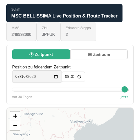
Schiff
MSC BELLISSIMA Live Position & Route Tracker
MMSI
Ziel
Erkannte Stopps
248992000
JPFUK
2
🕐 Zeitpunkt
📅 Zeitraum
Position zu folgendem Zeitpunkt
vor 30 Tagen
jetzt
+
−