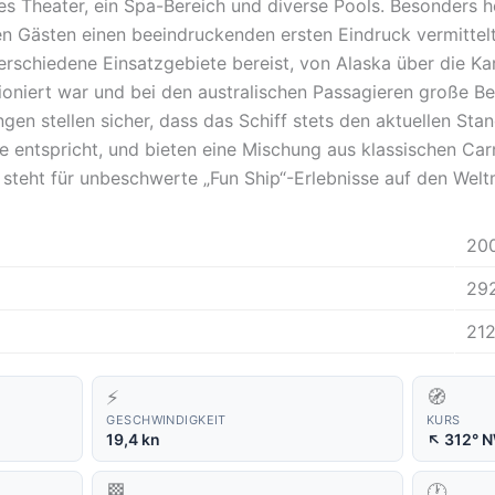
ßes Theater, ein Spa-Bereich und diverse Pools. Besonders 
en Gästen einen beeindruckenden ersten Eindruck vermittelt.
schiedene Einsatzgebiete bereist, von Alaska über die Kari
tioniert war und bei den australischen Passagieren große Bel
en stellen sicher, dass das Schiff stets den aktuellen Sta
 entspricht, und bieten eine Mischung aus klassischen Ca
steht für unbeschwerte „Fun Ship“-Erlebnisse auf den Welt
20
29
21
⚡
🧭
GESCHWINDIGKEIT
KURS
↑
19,4 kn
312° 
🏁
🕐