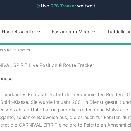
Aktuelle News
aus der Schifffahrt
Live
GPS Tracker
weltweit
Handelsschiffe
Faszination Meer
Tüddelkra
on & Route Tracker
NIVAL SPIRIT Live Position & Route Tracker
nriese
n markantes Kreuzfahrtschiff der renommierten Reederei Ca
pirit-Klasse. Sie wurde im Jahr 2001 in Dienst gestellt und
er Vielzahl an Unterhaltungsmöglichkeiten neue Maßstäbe in
legante, schlanke Bauweise aus, die es auch für Fahrten d
etet die CARNIVAL SPIRIT eine breite Palette an Annehmlic