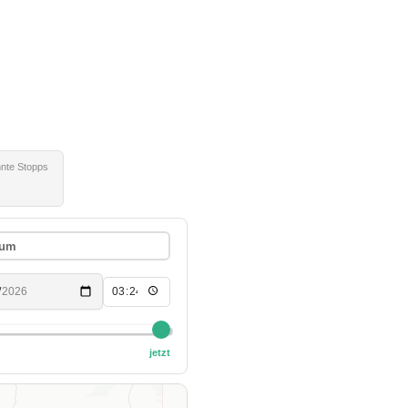
nte Stopps
aum
jetzt