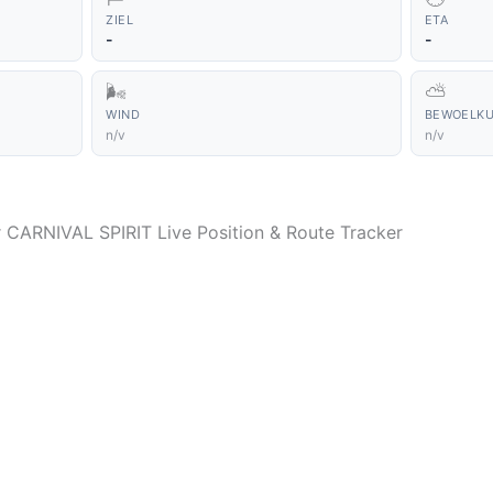
ZIEL
ETA
-
-
🌬️
⛅
WIND
BEWOELK
n/v
n/v
r CARNIVAL SPIRIT Live Position & Route Tracker