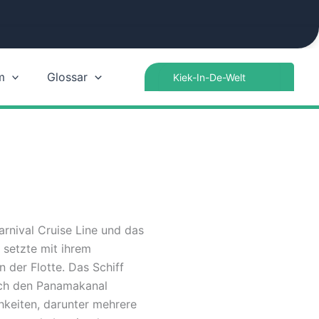
Search
m
Glossar
for:
rnival Cruise Line und das
 setzte mit ihrem
 der Flotte. Das Schiff
urch den Panamakanal
hkeiten, darunter mehrere