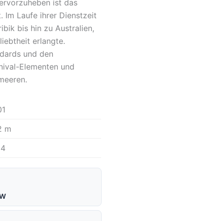
hervorzuheben ist das
 Im Laufe ihrer Dienstzeit
bik bis hin zu Australien,
iebtheit erlangte.
ndards und den
rnival-Elementen und
meeren.
01
2 m
24
NW