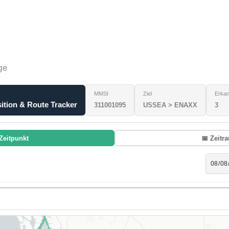
ge
MMSI
Ziel
Erkan
tion & Route Tracker
311001095
USSEA > ENAXX
3
Zeitpunkt
📅 Zeitr