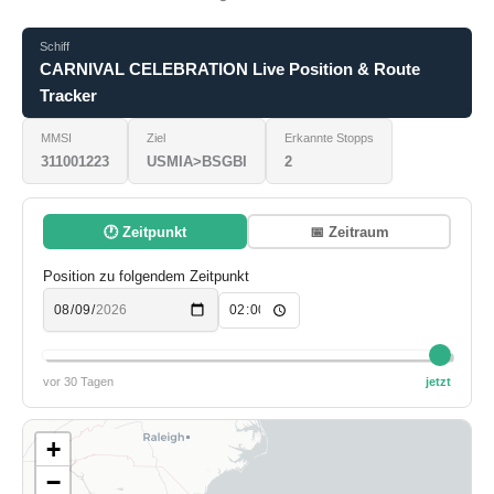
Schiff
CARNIVAL CELEBRATION Live Position & Route
Tracker
MMSI
Ziel
Erkannte Stopps
311001223
USMIA>BSGBI
2
🕐 Zeitpunkt
📅 Zeitraum
Position zu folgendem Zeitpunkt
vor 30 Tagen
jetzt
+
−