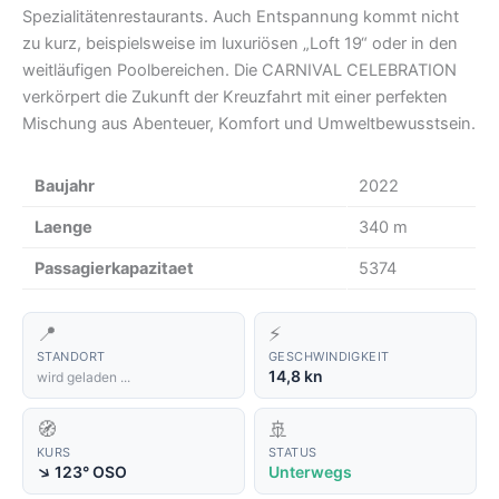
Spezialitätenrestaurants. Auch Entspannung kommt nicht
zu kurz, beispielsweise im luxuriösen „Loft 19“ oder in den
weitläufigen Poolbereichen. Die CARNIVAL CELEBRATION
verkörpert die Zukunft der Kreuzfahrt mit einer perfekten
Mischung aus Abenteuer, Komfort und Umweltbewusstsein.
Baujahr
2022
Laenge
340 m
Passagierkapazitaet
5374
📍
⚡
STANDORT
GESCHWINDIGKEIT
14,8 kn
wird geladen ...
🧭
🚢
KURS
STATUS
↑
123° OSO
Unterwegs