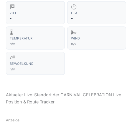
🏁
🕐
ZIEL
ETA
-
-
🌡️
🌬️
TEMPERATUR
WIND
n/v
n/v
⛅
BEWOELKUNG
n/v
Aktueller Live-Standort der CARNIVAL CELEBRATION Live
Position & Route Tracker
Anzeige