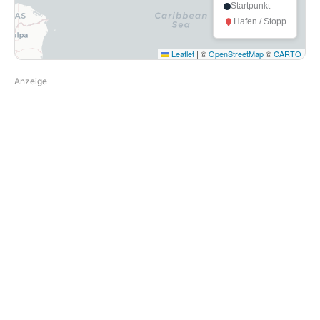
Startpunkt
Hafen / Stopp
Leaflet
|
©
OpenStreetMap
©
CARTO
Anzeige