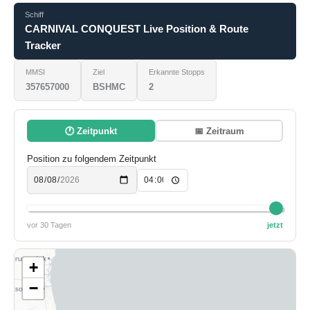
Schiff
CARNIVAL CONQUEST Live Position & Route
Tracker
MMSI
Ziel
Erkannte Stopps
357657000
BSHMC
2
🕐 Zeitpunkt
📅 Zeitraum
Position zu folgendem Zeitpunkt
vor 30 Tagen
jetzt
+
−