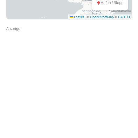
Hafen / Stopp
Leaflet
|
©
OpenStreetMap
©
CARTO
Anzeige