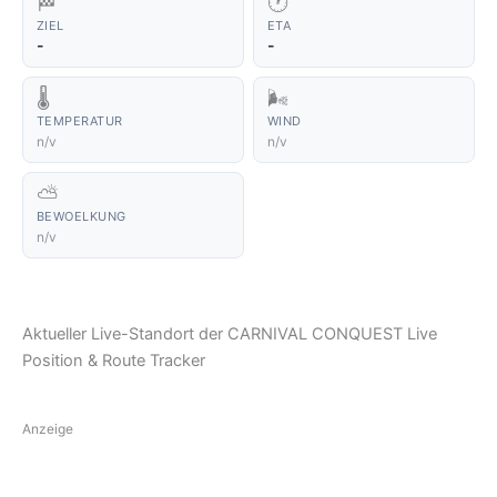
🏁
🕐
ZIEL
ETA
-
-
🌡️
🌬️
TEMPERATUR
WIND
n/v
n/v
⛅
BEWOELKUNG
n/v
Aktueller Live-Standort der CARNIVAL CONQUEST Live
Position & Route Tracker
Anzeige