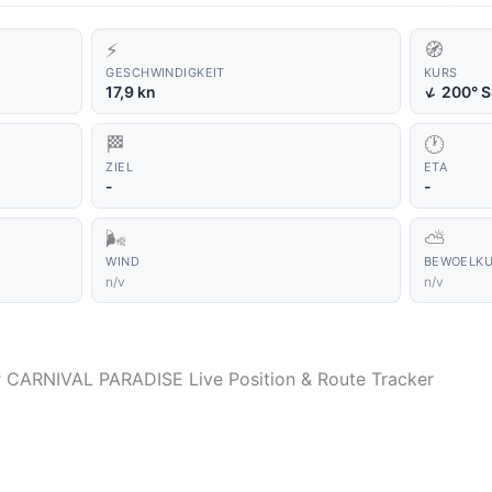
⚡
🧭
GESCHWINDIGKEIT
KURS
↑
17,9 kn
200° 
🏁
🕐
ZIEL
ETA
-
-
🌬️
⛅
WIND
BEWOELK
n/v
n/v
er CARNIVAL PARADISE Live Position & Route Tracker