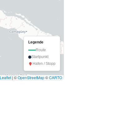
Legende
Route
Startpunkt
Hafen / Stopp
Leaflet
|
©
OpenStreetMap
©
CARTO