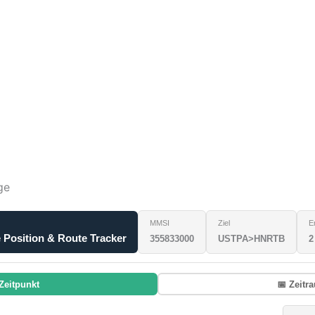
ge
MMSI
Ziel
E
osition & Route Tracker
355833000
USTPA>HNRTB
2
Zeitpunkt
📅 Zeitr