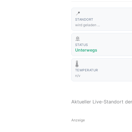
📍
STANDORT
wird geladen ...
🚢
STATUS
Unterwegs
🌡️
TEMPERATUR
n/v
Aktueller Live-Standort d
Anzeige