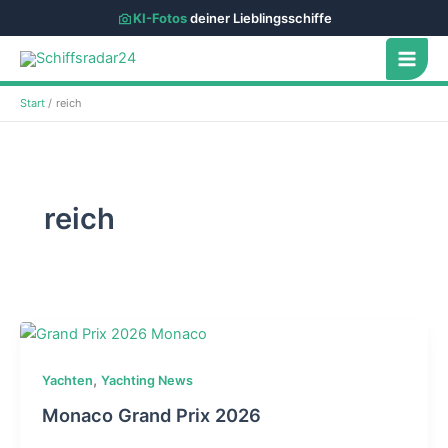
KI-Fotos
deiner Lieblingsschiffe
Zum
Inhalt
springen
Start
reich
reich
,
Yachten
Yachting News
Monaco Grand Prix 2026