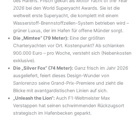
des Hafens. Frisch gekürt als
Motor Yacht of the Year
2026
bei den World Superyacht Awards. Sie ist die
weltweit erste Superyacht, die komplett mit einem
Wasserstoff-Brennstoffzellen-System betrieben wird –
grüner Luxus, der im Hafen für offene Münder sorgt.
Die „Mimtee“ (79 Meter):
Eine der größten
Charteryachten vor Ort. Kostenpunkt? Ab schlanken
900.000 Euro – pro Woche, versteht sich (Nebenkosten
exklusive).
Die „Silver Fox“ (74 Meter):
Ganz frisch im Jahr 2026
ausgeliefert, feiert dieses Design-Wunder von
Sanlorenzo seine Grand-Prix-Premiere und zieht die
Blicke mit avantgardistischen Linien auf sich.
„Unleash the Lion“:
Auch F1-Weltmeister Max
Verstappen hat seinen schwimmenden Rückzugsort
strategisch im Hafenbecken geparkt.