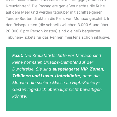
Kreuzfahrten“. Die Passagiere genießen nachts die Ruhe
auf dem Meer und werden tagsüber mit schiffseigenen
Tender-Booten direkt an die Piers von Monaco geschifft. In
den Reisepaketen (die schnell zwischen 3.000 € und über
20.000 € pro Person kosten) sind die heiß begehrten
Tribünen-Tickets für das Rennen meistens schon inklusive.
Fazit:
Die Kreuzfahrtschiffe vor Monaco sind
keine normalen Urlaubs-Dampfer auf der
Durchreise. Sie sind
ausgelagerte VIP-Zonen,
Tribünen und Luxus-Unterkünfte
, ohne die
Monaco die schiere Masse an High-Society-
Gästen logistisch überhaupt nicht bewältigen
könnte.