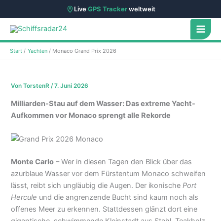
Live
GPS Tracker
weltweit
Zum
Inhalt
springen
Start
Yachten
Monaco Grand Prix 2026
Von
TorstenR
/
7. Juni 2026
Milliarden-Stau auf dem Wasser: Das extreme Yacht-
Aufkommen vor Monaco sprengt alle Rekorde
Monte Carlo
– Wer in diesen Tagen den Blick über das
azurblaue Wasser vor dem Fürstentum Monaco schweifen
lässt, reibt sich ungläubig die Augen. Der ikonische
Port
Hercule
und die angrenzende Bucht sind kaum noch als
offenes Meer zu erkennen. Stattdessen glänzt dort eine
gigantische, schwimmende Kleinstadt aus Stahl, Teakholz