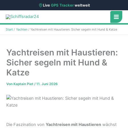
Live
GPS Tracker
weltweit
Zum
Inhalt
springen
Start
Yachten
Yachtreisen mit Haustieren: Sicher segeln mit Hund & Katze
Yachtreisen mit Haustieren:
Sicher segeln mit Hund &
Katze
Von
Kaptain Piet
/
11. Juni 2026
Die Faszination von
Yachtreisen mit Haustieren
wächst