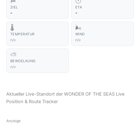
🏁
🕐
ZIEL
ETA
-
-
🌡️
🌬️
TEMPERATUR
WIND
n/v
n/v
⛅
BEWOELKUNG
n/v
Aktueller Live-Standort der WONDER OF THE SEAS Live
Position & Route Tracker
Anzeige