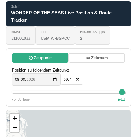
Schiff
WONDER OF THE SEAS Live Position & Route
Tracker
MMSI
Ziel
Erkannte Stopps
311001033
USMIA>BSPCC
2
🕐 Zeitpunkt
📅 Zeitraum
Position zu folgendem Zeitpunkt
vor 30 Tagen
jetzt
+
−