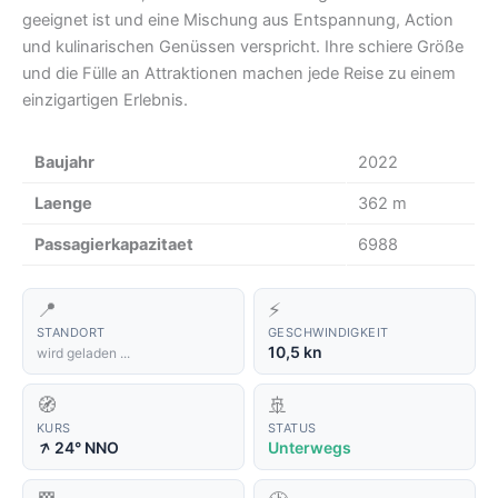
geeignet ist und eine Mischung aus Entspannung, Action
und kulinarischen Genüssen verspricht. Ihre schiere Größe
und die Fülle an Attraktionen machen jede Reise zu einem
einzigartigen Erlebnis.
Baujahr
2022
Laenge
362 m
Passagierkapazitaet
6988
📍
⚡
STANDORT
GESCHWINDIGKEIT
10,5 kn
wird geladen ...
🧭
🚢
KURS
STATUS
↑
24° NNO
Unterwegs