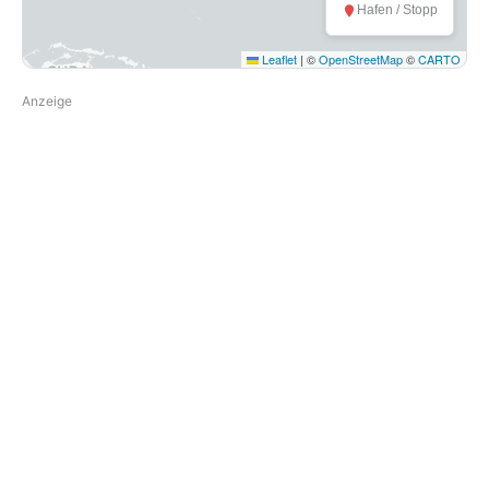
Hafen / Stopp
Leaflet
|
©
OpenStreetMap
©
CARTO
Anzeige