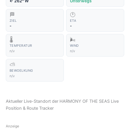
262° W
Unterwegs
↑
🏁
🕐
ZIEL
ETA
-
-
🌡️
🌬️
TEMPERATUR
WIND
n/v
n/v
⛅
BEWOELKUNG
n/v
Aktueller Live-Standort der HARMONY OF THE SEAS Live
Position & Route Tracker
Anzeige