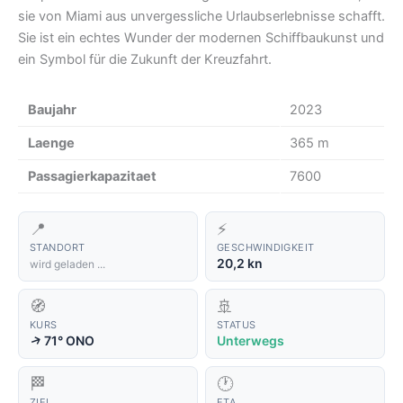
sie von Miami aus unvergessliche Urlaubserlebnisse schafft.
Sie ist ein echtes Wunder der modernen Schiffbaukunst und
ein Symbol für die Zukunft der Kreuzfahrt.
Baujahr
2023
Laenge
365 m
Passagierkapazitaet
7600
📍
⚡
STANDORT
GESCHWINDIGKEIT
20,2 kn
wird geladen ...
🧭
🚢
KURS
STATUS
↑
71° ONO
Unterwegs
🏁
🕐
ZIEL
ETA