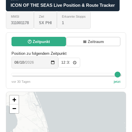
ICON OF THE SEAS Live Position & Route Tracker
MMSI
Ziel
Erkannte Stopps
311001178
SX PHI
1
🕐 Zeitpunkt
📅 Zeitraum
Position zu folgendem Zeitpunkt
vor 30 Tagen
jetzt
+
−