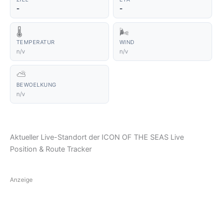
-
-
🌡️
🌬️
TEMPERATUR
WIND
n/v
n/v
⛅
BEWOELKUNG
n/v
Aktueller Live-Standort der ICON OF THE SEAS Live
Position & Route Tracker
Anzeige