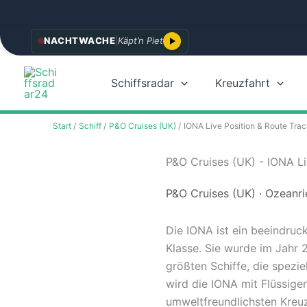
Zum
NACHTWACHE
|
Käpt’n Piet
Inhalt
springen
Schiffsradar
Kreuzfahrt
Start
Schiff
P&O Cruises (UK)
IONA Live Position & Route Trac
P&O Cruises (UK) - IONA Li
P&O Cruises (UK) · Ozeanri
Die IONA ist ein beeindruc
Klasse. Sie wurde im Jahr 
größten Schiffe, die spezie
wird die IONA mit Flüssige
umweltfreundlichsten Kreuz