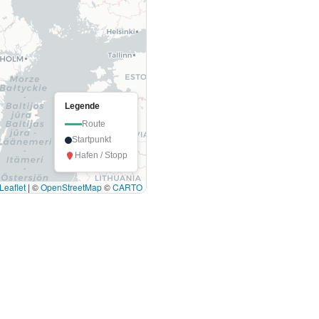
Legende
Route
Startpunkt
Hafen / Stopp
Leaflet
|
©
OpenStreetMap
©
CARTO