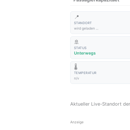
📍
STANDORT
wird geladen ...
🚢
STATUS
Unterwegs
🌡️
TEMPERATUR
n/v
Aktueller Live-Standort de
Anzeige