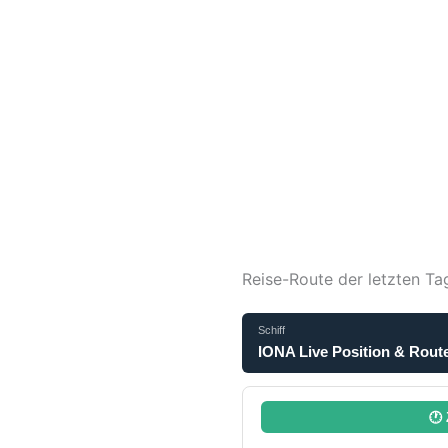
Reise-Route der letzten Ta
Schiff
IONA Live Position & Rout
🕐 