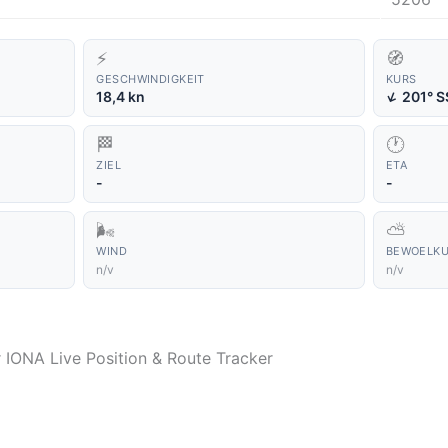
⚡
🧭
GESCHWINDIGKEIT
KURS
↑
18,4 kn
201° 
🏁
🕐
ZIEL
ETA
-
-
🌬️
⛅
WIND
BEWOELK
n/v
n/v
r IONA Live Position & Route Tracker