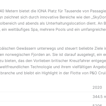
40 Metern bietet die IONA Platz für Tausende von Passagie
gn zeichnet sich durch innovative Bereiche wie den „SkyDom
oolbereich und abends als Unterhaltungslocation dient. An B
s, ein weitläufiges Spa, mehrere Pools und ein umfangreic
opäischen Gewässern unterwegs und steuert beliebte Ziele i
den norwegischen Fjorden an. Sie ist darauf ausgelegt, ein 
 zu bieten, das den Vorlieben britischer Kreuzfahrer entge
eltfreundlichen Technologie und ihrem vielfältigen Angeb
branche und bleibt ein Highlight in der Flotte von P&O Crui
2020
344.5 
5206