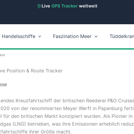
Live
GPS Tracker
weltweit
Handelsschiffe
Faszination Meer
Tüddelkra
ker
ve Position & Route Tracker
ese
kendes Kreuzfahrtschiff der britischen Reederei P&O Cruise
2020 von der renommierten Meyer Werft in Papenburg fertig
ll für den britischen Markt konzipiert wurden. Als Pionier i
rdgas (LNG) betrieben, was ihre Emissionen erheblich reduz
fahrtschiffe ihrer Größe macht.