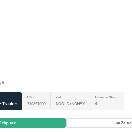
ge
MMSI
Ziel
Erkannte Stopps
e Tracker
310857000
NOOLD>NOHSY
4
Zeitpunkt
📅 Zeitr