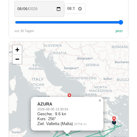
vor 30 Tagen
jetzt
+
−
×
AZURA
2026-08-05 13:30:54
Geschw.: 9.6 kn
Kurs: 256°
Ziel: Valletta (Malta)
(MTMLA)