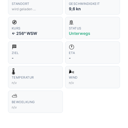
STANDORT
GESCHWINDIGKEIT
9,6 kn
wird geladen ...
🧭
🚢
KURS
STATUS
256° WSW
Unterwegs
↑
🏁
🕐
ZIEL
ETA
-
-
🌡️
🌬️
TEMPERATUR
WIND
n/v
n/v
⛅
BEWOELKUNG
n/v