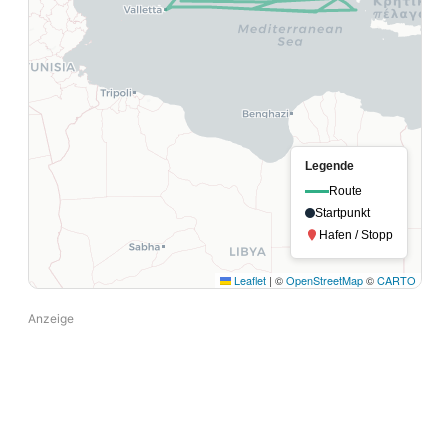
Legende
Route
Startpunkt
Hafen / Stopp
Leaflet
|
©
OpenStreetMap
©
CARTO
Anzeige