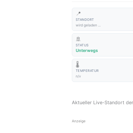
📍
STANDORT
wird geladen ...
🚢
STATUS
Unterwegs
🌡️
TEMPERATUR
n/v
Aktueller Live-Standort de
Anzeige