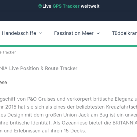
Live
GPS Tracker
weltweit
Handelsschiffe
Faszination Meer
Tüddelkra
e Tracker
IA Live Position & Route Tracker
ese
gschiff von P&O Cruises und verkörpert britische Eleganz un
hr 2015 hat sie sich als eines der beliebtesten Kreuzfahrtsch
ntes Design mit dem großen Union Jack am Bug ist ein unve
ihre britische Identität. Als Ozeanriese bietet die BRITANN
n und Erlebnissen auf ihren 15 Decks.