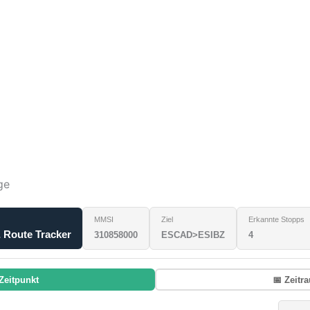
ge
MMSI
Ziel
Erkannte Stopps
 Route Tracker
310858000
ESCAD>ESIBZ
4
Zeitpunkt
📅 Zeitr