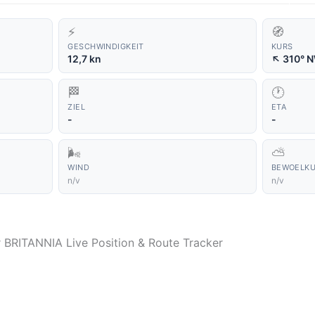
⚡
🧭
GESCHWINDIGKEIT
KURS
↑
12,7 kn
310° 
🏁
🕐
ZIEL
ETA
-
-
🌬️
⛅
WIND
BEWOELK
n/v
n/v
r BRITANNIA Live Position & Route Tracker