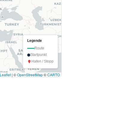
Legende
Route
Startpunkt
Hafen / Stopp
Leaflet
|
©
OpenStreetMap
©
CARTO