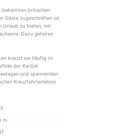
t bekannten britischen
er Gäste zugeschnitten ist.
n Urlaub zu bieten, mit
wachsene. Dazu gehören
n kreuzt sie häufig im
ilde der Karibik
 Seetagen und spannenden
schen Kreuzfahrterlebnis
15
0 m
47