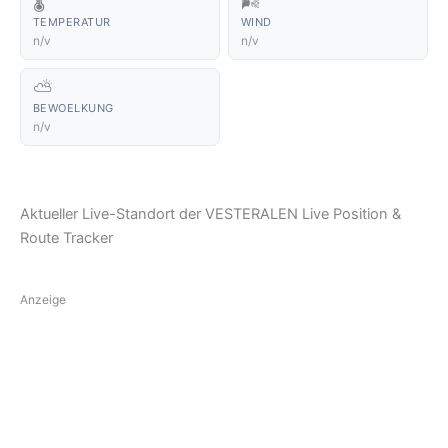
🌡️
🌬️
TEMPERATUR
WIND
n/v
n/v
⛅
BEWOELKUNG
n/v
Aktueller Live-Standort der VESTERALEN Live Position &
Route Tracker
Anzeige