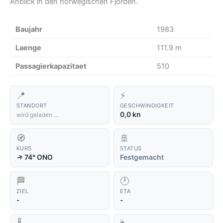
Anblick in den norwegischen Fjorden.
Baujahr
1983
Laenge
111.9 m
Passagierkapazitaet
510
📍
⚡
STANDORT
GESCHWINDIGKEIT
0,0 kn
wird geladen ...
🧭
🚢
KURS
STATUS
74° ONO
Festgemacht
↑
🏁
🕐
ZIEL
ETA
-
-