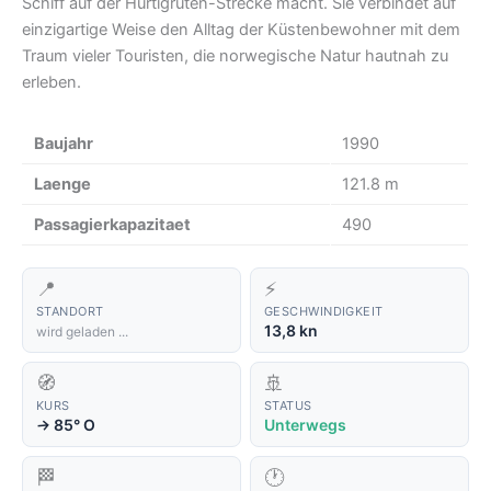
Schiff auf der Hurtigruten-Strecke macht. Sie verbindet auf
einzigartige Weise den Alltag der Küstenbewohner mit dem
Traum vieler Touristen, die norwegische Natur hautnah zu
erleben.
Baujahr
1990
Laenge
121.8 m
Passagierkapazitaet
490
📍
⚡
STANDORT
GESCHWINDIGKEIT
13,8 kn
wird geladen ...
🧭
🚢
KURS
STATUS
85° O
Unterwegs
↑
🏁
🕐