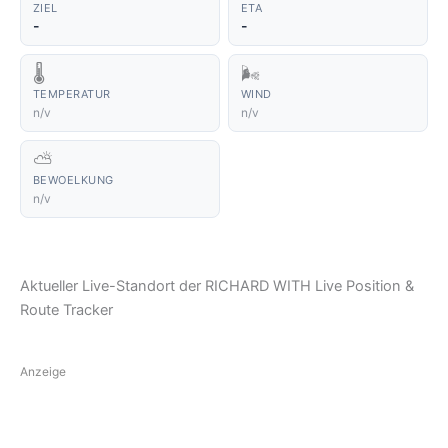
ZIEL
ETA
-
-
🌡️
🌬️
TEMPERATUR
WIND
n/v
n/v
⛅
BEWOELKUNG
n/v
Aktueller Live-Standort der RICHARD WITH Live Position &
Route Tracker
Anzeige