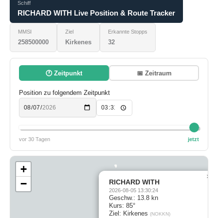
Schiff
RICHARD WITH Live Position & Route Tracker
MMSI
Ziel
Erkannte Stopps
258500000
Kirkenes
32
🕐 Zeitpunkt
📅 Zeitraum
Position zu folgendem Zeitpunkt
vor 30 Tagen
jetzt
+
×
−
RICHARD WITH
2026-08-05 13:30:24
Geschw.: 13.8 kn
Kurs: 85°
Ziel: Kirkenes
(NOKKN)