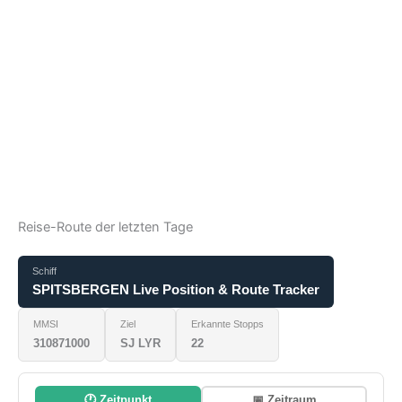
Reise-Route der letzten Tage
Schiff
SPITSBERGEN Live Position & Route Tracker
MMSI
Ziel
Erkannte Stopps
310871000
SJ LYR
22
🕐 Zeitpunkt
📅 Zeitraum