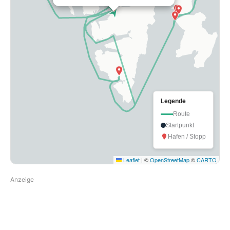
Legende
Route
Startpunkt
Hafen / Stopp
Leaflet
|
©
OpenStreetMap
©
CARTO
Anzeige