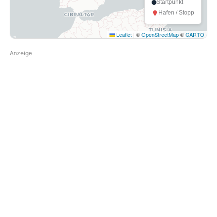
Startpunkt
Hafen / Stopp
Leaflet
|
©
OpenStreetMap
©
CARTO
Anzeige