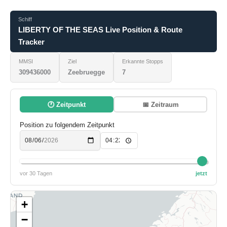
Schiff
LIBERTY OF THE SEAS Live Position & Route
Tracker
MMSI
Ziel
Erkannte Stopps
309436000
Zeebruegge
7
🕐 Zeitpunkt
📅 Zeitraum
Position zu folgendem Zeitpunkt
vor 30 Tagen
jetzt
+
−