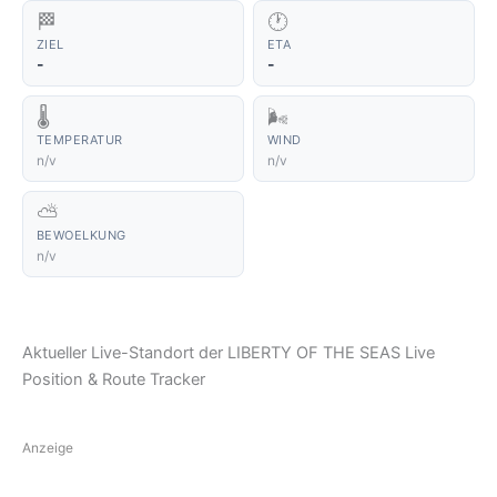
🏁
🕐
ZIEL
ETA
-
-
🌡️
🌬️
TEMPERATUR
WIND
n/v
n/v
⛅
BEWOELKUNG
n/v
Aktueller Live-Standort der LIBERTY OF THE SEAS Live
Position & Route Tracker
Anzeige