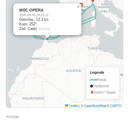
×
MSC OPERA
2026-08-04 19:23:22
Geschw.: 12.3 kn
Kurs: 252°
Ziel: Cadiz
(ESCAD)
Legende
Route
Startpunkt
Hafen / Stopp
Leaflet
|
©
OpenStreetMap
©
CARTO
Anzeige