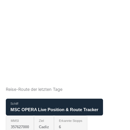
Reise-Route der letzten Tage
Schiff
MSC OPERA Live Position & Route Tracker
MMSI
Ziel
Erkannte Stopps
357627000
Cadiz
6