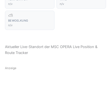
n/v
n/v
⛅
BEWOELKUNG
n/v
Aktueller Live-Standort der MSC OPERA Live Position &
Route Tracker
Anzeige