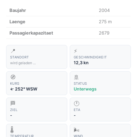
Baujahr
2004
Laenge
275 m
Passagierkapazitaet
2679
📍
⚡
STANDORT
GESCHWINDIGKEIT
12,3 kn
wird geladen ...
🧭
🚢
KURS
STATUS
252° WSW
Unterwegs
↑
🏁
🕐
ZIEL
ETA
-
-
🌡️
🌬️
TEMPERATUR
WIND