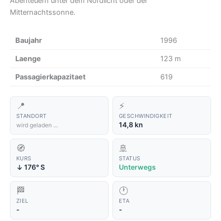
Abenteuern unter dem Nordlicht oder der
Mitternachtssonne.
Baujahr
1996
Laenge
123 m
Passagierkapazitaet
619
📍
⚡
STANDORT
GESCHWINDIGKEIT
14,8 kn
wird geladen ...
🧭
🚢
KURS
STATUS
176° S
Unterwegs
↑
🏁
🕐
ZIEL
ETA
-
-