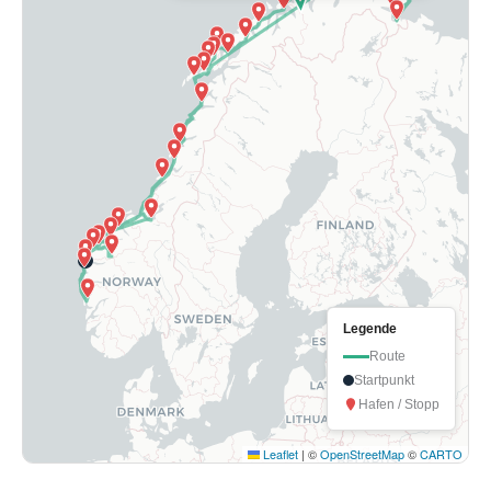
Legende
Route
Startpunkt
Hafen / Stopp
Leaflet
|
©
OpenStreetMap
©
CARTO