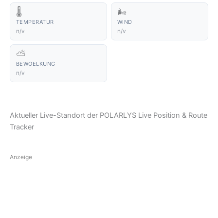
🌡️
🌬️
TEMPERATUR
WIND
n/v
n/v
⛅
BEWOELKUNG
n/v
Aktueller Live-Standort der POLARLYS Live Position & Route
Tracker
Anzeige