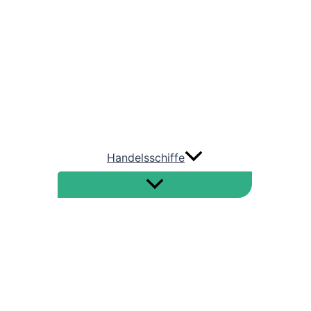
AIDA Cruises
TUI Cruises
HAPAG LLOYD Cruises
Phönix Reisen
Handelsschiffe
Straße von Hormus
Nord-Ostsee-Kanal