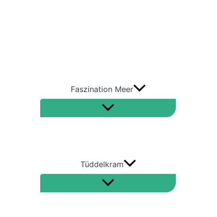
Bulkcarrier
Containerschiffe
RoRo
Tanker – Öltanker –
Gastanker
Faszination Meer
Tüddelkram