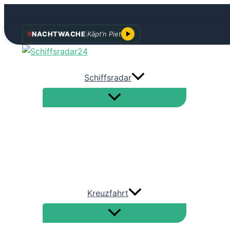
Zum
NACHTWACHE
|
Käpt’n Piet
Inhalt
springen
Schiffsradar
Kreuzfahrt