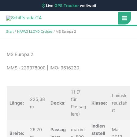
Live
GPS Tracker
weltweit
Zum
Inhalt
springen
Start
HAPAG LLOYD Cruises
MS Europa 2
MS Europa 2
MMSI: 229378000 | IMO: 9616230
11 (7
Luxusk
225,38
für
Länge:
Decks:
Klasse:
reuzfah
m
Passag
rt
iere)
Indien
26,70
Passag
maxim
Mai
Breite:
ststell