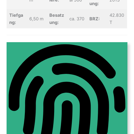
m
iere:
al 500
2013
ung:
Tiefga
Besatz
42.830
6,50 m
ca. 370
BRZ:
ng:
ung:
T