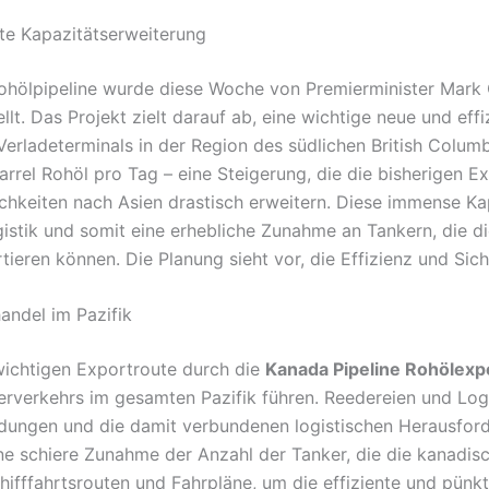
ete Kapazitätserweiterung
ohölpipeline wurde diese Woche von Premierminister Mark 
llt. Das Projekt zielt darauf ab, eine wichtige neue und eff
Verladeterminals in der Region des südlichen British Columb
arrel Rohöl pro Tag – eine Steigerung, die die bisherigen Ex
chkeiten nach Asien drastisch erweitern. Diese immense Kap
istik und somit eine erhebliche Zunahme an Tankern, die 
ieren können. Die Planung sieht vor, die Effizienz und Sich
andel im Pazifik
 wichtigen Exportroute durch die
Kanada Pipeline Rohölexp
kerverkehrs im gesamten Pazifik führen. Reedereien und Lo
dungen und die damit verbundenen logistischen Herausford
ine schiere Zunahme der Anzahl der Tanker, die die kanadis
hifffahrtsrouten und Fahrpläne, um die effiziente und pünk