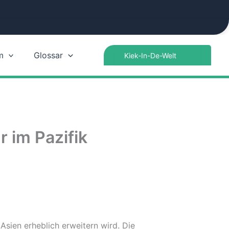
Search
m
Glossar
for:
 im Pazifik
Asien erheblich erweitern wird. Die