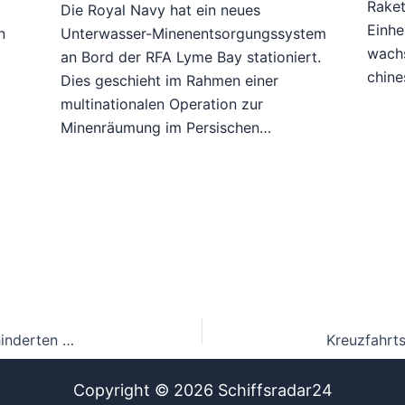
Raket
n
Die Royal Navy hat ein neues
Einhe
n
Unterwasser-Minenentsorgungssystem
wach
an Bord der RFA Lyme Bay stationiert.
chine
Dies geschieht im Rahmen einer
multinationalen Operation zur
Minenräumung im Persischen…
Hormuz-Passage Gebühren: China fordert ungehinderten Schiffsverkehr
Copyright © 2026 Schiffsradar24