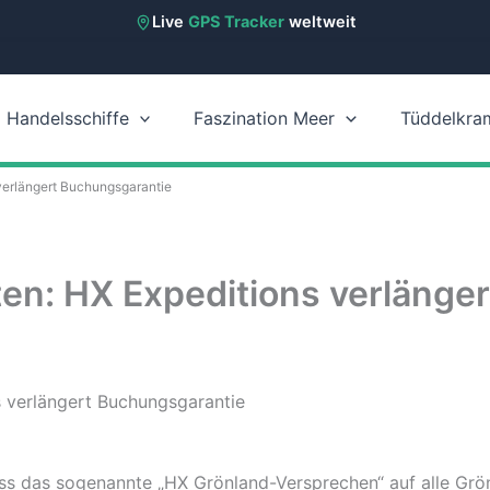
Live
GPS Tracker
weltweit
Handelsschiffe
Faszination Meer
Tüddelkra
verlängert Buchungsgarantie
en: HX Expeditions verlänge
s das sogenannte „HX Grönland-Versprechen“ auf alle Grön