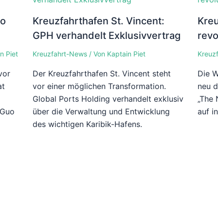
uo
Kreuzfahrthafen St. Vincent:
Kreu
GPH verhandelt Exklusivvertrag
revo
n Piet
Kreuzfahrt-News
/ Von
Kaptain Piet
Kreuzf
vor
Der Kreuzfahrthafen St. Vincent steht
Die W
at
vor einer möglichen Transformation.
neu d
Global Ports Holding verhandelt exklusiv
„The 
 Guo
über die Verwaltung und Entwicklung
auf i
des wichtigen Karibik-Hafens.