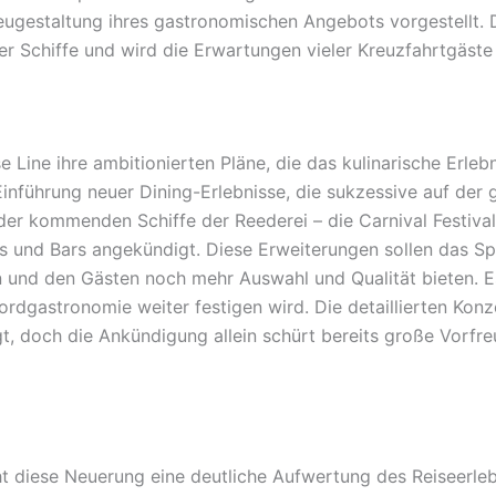
eugestaltung ihres gastronomischen Angebots vorgestellt. D
rer Schiffe und wird die Erwartungen vieler Kreuzfahrtgäste
 Line ihre ambitionierten Pläne, die das kulinarische Erlebn
 Einführung neuer Dining-Erlebnisse, die sukzessive auf der
der kommenden Schiffe der Reederei – die Carnival Festival
ts und Bars angekündigt. Diese Erweiterungen sollen das 
 und den Gästen noch mehr Auswahl und Qualität bieten. Es
Bordgastronomie weiter festigen wird. Die detaillierten Ko
egt, doch die Ankündigung allein schürt bereits große Vo
t diese Neuerung eine deutliche Aufwertung des Reiseerleb