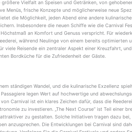
e größere Vielfalt an Speisen und Getränken, von gehobene
ve Menüs, frische Konzepte und möglicherweise neue Spezia
etet die Möglichkeit, jeden Abend eine andere kulinarisch
ichern. Insbesondere die neuen Schiffe wie die Carnival Fe
Höchstmaß an Komfort und Genuss verspricht. Für wiederk
reederei, während Neulinge von einem bereits optimierten 
ür viele Reisende ein zentraler Aspekt einer Kreuzfahrt, und 
enten Bordküche für die Zufriedenheit der Gäste.
inem ständigen Wandel, und die kulinarische Exzellenz spiel
Passagiere legen Wert auf hochwertige und abwechslungsr
n Carnival ist ein klares Zeichen dafür, dass die Reederei 
tronomie zu investieren. „The Next Course“ ist Teil einer br
ttraktiver zu gestalten. Solche Initiativen tragen dazu bei,
en anzusprechen. Die Entwicklungen bei Carnival sind daher
utung. Verfolgen Sie die Carnival Festivale und andere Schi