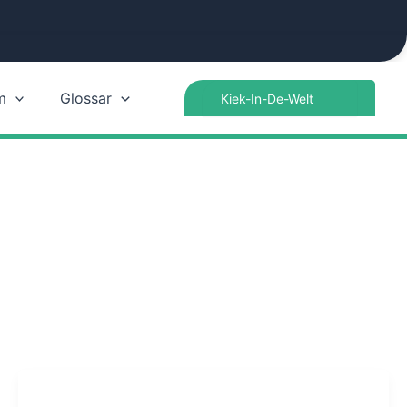
Search
m
Glossar
for: