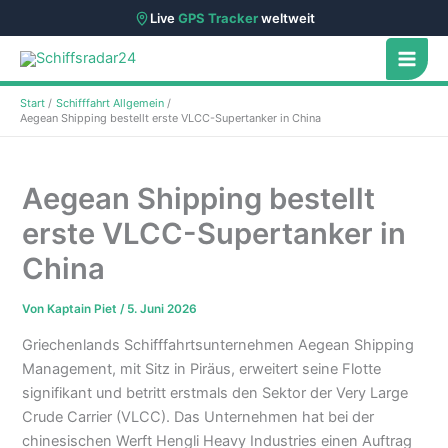
Live
GPS Tracker
weltweit
Zum
Inhalt
springen
Start
Schifffahrt Allgemein
Aegean Shipping bestellt erste VLCC-Supertanker in China
Aegean Shipping bestellt
erste VLCC-Supertanker in
China
Von
Kaptain Piet
/
5. Juni 2026
Griechenlands Schifffahrtsunternehmen Aegean Shipping
Management, mit Sitz in Piräus, erweitert seine Flotte
signifikant und betritt erstmals den Sektor der Very Large
Crude Carrier (VLCC). Das Unternehmen hat bei der
chinesischen Werft Hengli Heavy Industries einen Auftrag