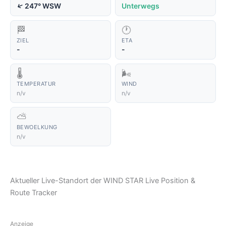
↑
247° WSW
Unterwegs
🏁
🕐
ZIEL
ETA
-
-
🌡️
🌬️
TEMPERATUR
WIND
n/v
n/v
⛅
BEWOELKUNG
n/v
Aktueller Live-Standort der WIND STAR Live Position &
Route Tracker
Anzeige