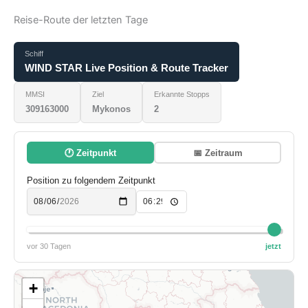
Reise-Route der letzten Tage
Schiff
WIND STAR Live Position & Route Tracker
MMSI
Ziel
Erkannte Stopps
309163000
Mykonos
2
🕐 Zeitpunkt
📅 Zeitraum
Position zu folgendem Zeitpunkt
vor 30 Tagen
jetzt
+