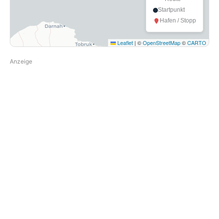
Startpunkt
Hafen / Stopp
Leaflet
|
©
OpenStreetMap
©
CARTO
Anzeige