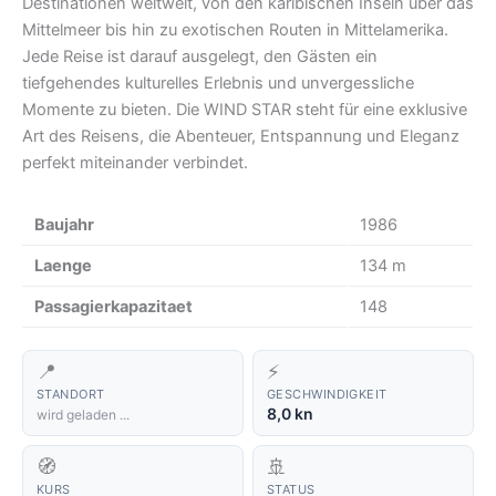
Destinationen weltweit, von den karibischen Inseln über das
Mittelmeer bis hin zu exotischen Routen in Mittelamerika.
Jede Reise ist darauf ausgelegt, den Gästen ein
tiefgehendes kulturelles Erlebnis und unvergessliche
Momente zu bieten. Die WIND STAR steht für eine exklusive
Art des Reisens, die Abenteuer, Entspannung und Eleganz
perfekt miteinander verbindet.
Baujahr
1986
Laenge
134 m
Passagierkapazitaet
148
📍
⚡
STANDORT
GESCHWINDIGKEIT
8,0 kn
wird geladen ...
🧭
🚢
KURS
STATUS