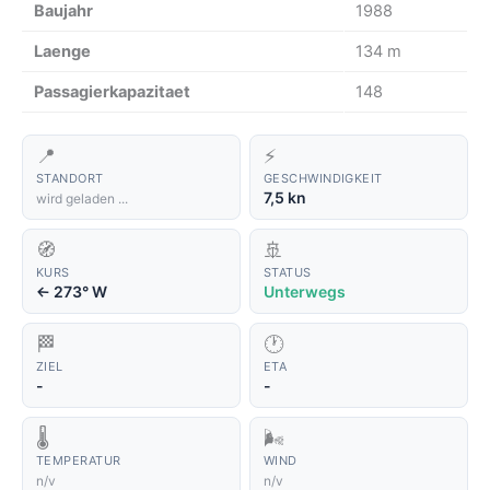
Baujahr
1988
Laenge
134 m
Passagierkapazitaet
148
📍
⚡
STANDORT
GESCHWINDIGKEIT
7,5 kn
wird geladen ...
🧭
🚢
KURS
STATUS
273° W
Unterwegs
↑
🏁
🕐
ZIEL
ETA
-
-
🌡️
🌬️
TEMPERATUR
WIND
n/v
n/v