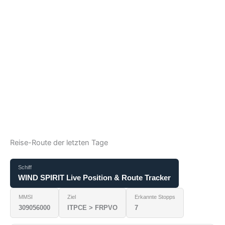
Reise-Route der letzten Tage
Schiff
WIND SPIRIT Live Position & Route Tracker
MMSI
Ziel
Erkannte Stopps
309056000
ITPCE > FRPVO
7