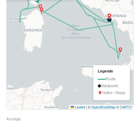
Legende
Route
Startpunkt
Hafen / Stopp
Leaflet
|
©
OpenStreetMap
©
CARTO
Anzeige