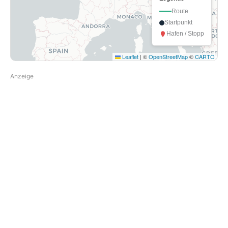
Route
Startpunkt
Hafen / Stopp
Leaflet
|
©
OpenStreetMap
©
CARTO
Anzeige