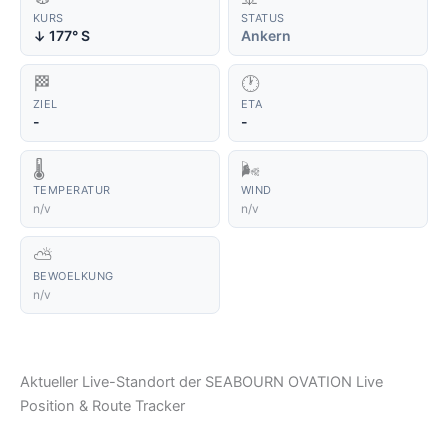
KURS
STATUS
177° S
Ankern
↑
🏁
🕐
ZIEL
ETA
-
-
🌡️
🌬️
TEMPERATUR
WIND
n/v
n/v
⛅
BEWOELKUNG
n/v
Aktueller Live-Standort der SEABOURN OVATION Live
Position & Route Tracker