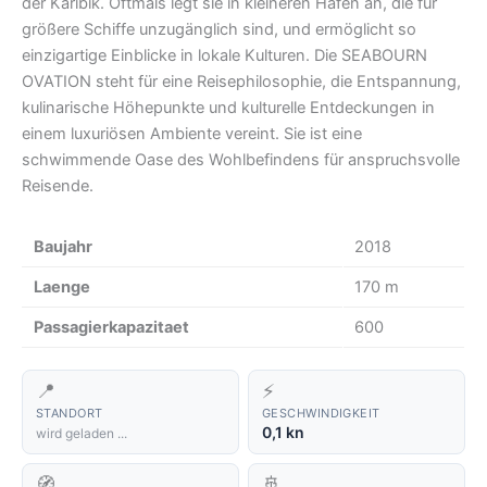
der Karibik. Oftmals legt sie in kleineren Häfen an, die für
größere Schiffe unzugänglich sind, und ermöglicht so
einzigartige Einblicke in lokale Kulturen. Die SEABOURN
OVATION steht für eine Reisephilosophie, die Entspannung,
kulinarische Höhepunkte und kulturelle Entdeckungen in
einem luxuriösen Ambiente vereint. Sie ist eine
schwimmende Oase des Wohlbefindens für anspruchsvolle
Reisende.
Baujahr
2018
Laenge
170 m
Passagierkapazitaet
600
📍
⚡
STANDORT
GESCHWINDIGKEIT
0,1 kn
wird geladen ...
🧭
🚢