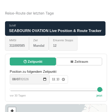
Reise-Route der letzten Tage
Schiff
SEABOURN OVATION Live Position & Route Tracker
MMSI
Ziel
Erkannte Stopps
311000585
Mandal
12
🕐 Zeitpunkt
📅 Zeitraum
Position zu folgendem Zeitpunkt
vor 30 Tagen
jetzt
+