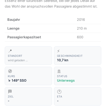
Essenz einer luxuriösen Seereise, bei der jedes Detail auf
das Wohl der anspruchsvollen Passagiere abgestimmt ist.
Baujahr
2016
Laenge
210 m
Passagierkapazitaet
600
📍
⚡
STANDORT
GESCHWINDIGKEIT
10,7 kn
wird geladen ...
🧭
🚢
KURS
STATUS
↑
149° SSO
Unterwegs
🏁
🕐
ZIEL
ETA
-
-