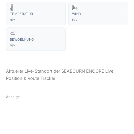
🌡️
🌬️
TEMPERATUR
WIND
n/v
n/v
⛅
BEWOELKUNG
n/v
Aktueller Live-Standort der SEABOURN ENCORE Live
Position & Route Tracker
Anzeige