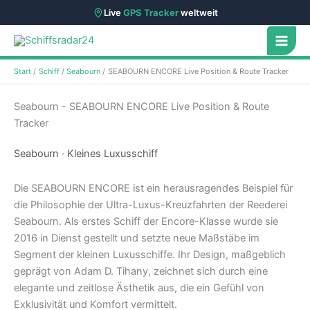
Live
GPS Tracker
weltweit
Zum
Inhalt
springen
Start
Schiff
Seabourn
SEABOURN ENCORE Live Position & Route Tracker
Seabourn - SEABOURN ENCORE Live Position & Route
Tracker
Seabourn · Kleines Luxusschiff
Die SEABOURN ENCORE ist ein herausragendes Beispiel für
die Philosophie der Ultra-Luxus-Kreuzfahrten der Reederei
Seabourn. Als erstes Schiff der Encore-Klasse wurde sie
2016 in Dienst gestellt und setzte neue Maßstäbe im
Segment der kleinen Luxusschiffe. Ihr Design, maßgeblich
geprägt von Adam D. Tihany, zeichnet sich durch eine
elegante und zeitlose Ästhetik aus, die ein Gefühl von
Exklusivität und Komfort vermittelt.