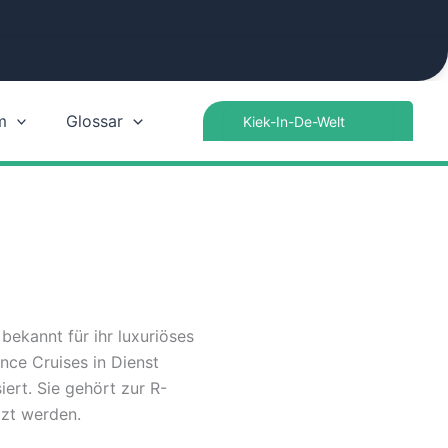
Search
m
Glossar
for:
bekannt für ihr luxuriöses
nce Cruises in Dienst
ert. Sie gehört zur R-
ätzt werden.