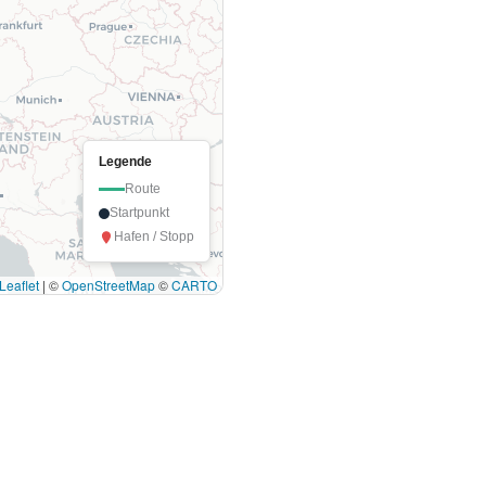
Legende
Route
Startpunkt
Hafen / Stopp
Leaflet
|
©
OpenStreetMap
©
CARTO