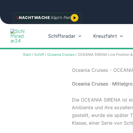
Zum
NACHTWACHE
|
Käpt’n Piet
Inhalt
springen
Schiffsradar
Kreuzfahrt
Start
Schiff
Oceania Cruises
OCEANIA SIRENA Live Position &
Oceania Cruises - OCEANIA
Oceania Cruises · Mittelgr
Die OCEANIA SIRENA ist ein
Ambiente und ihre exzellen
gestellt, wurde sie später 
Klasse, einer Serie von Schi