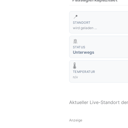
📍
STANDORT
wird geladen ...
🚢
STATUS
Unterwegs
🌡️
TEMPERATUR
n/v
Aktueller Live-Standort d
Anzeige