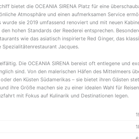
chiff bietet die OCEANIA SIRENA Platz für eine überschaub
sönliche Atmosphäre und einen aufmerksamen Service ermö
urde sie 2019 umfassend renoviert und mit neuen Kabinen
e den hohen Standards der Reederei entsprechen. Besondere
staurants wie das asiatisch inspirierte Red Ginger, das kla
 Spezialitätenrestaurant Jacques.
vielfältig. Die OCEANIA SIRENA bereist oft entlegene und ex
nglich sind. Von den malerischen Häfen des Mittelmeers über
 oder den Küsten Südamerikas – sie bietet ihren Gästen ste
 und ihre Größe machen sie zu einer idealen Wahl für Reisen
uzfahrt mit Fokus auf Kulinarik und Destinationen legen.
1
1
6