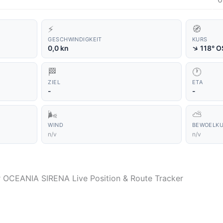
⚡
🧭
GESCHWINDIGKEIT
KURS
↑
0,0 kn
118° 
🏁
🕐
ZIEL
ETA
-
-
🌬️
⛅
WIND
BEWOELK
n/v
n/v
er OCEANIA SIRENA Live Position & Route Tracker