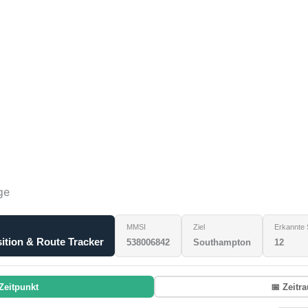
ge
MMSI
Ziel
Erkannte 
tion & Route Tracker
538006842
Southampton
12
Zeitpunkt
📅 Zeitr