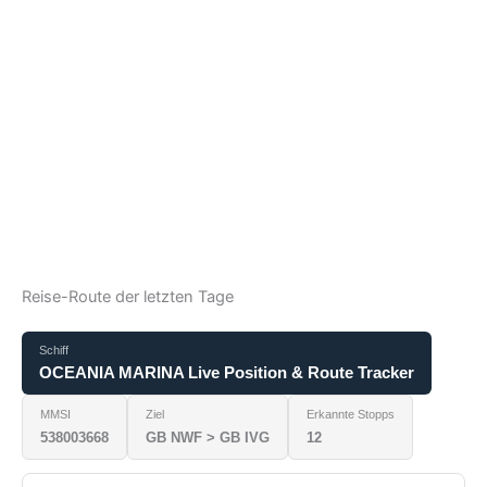
Reise-Route der letzten Tage
Schiff
OCEANIA MARINA Live Position & Route Tracker
MMSI
Ziel
Erkannte Stopps
538003668
GB NWF > GB IVG
12