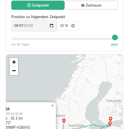
🕐 Zeitpunkt
📅 Zeitraum
Position zu folgendem Zeitpunkt
vor 30 Tagen
jetzt
+
−
×
RINA
-08-05 02:32:39
chw.: 16.1 kn
s: 272°
el: GBNWF>GBIVG