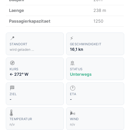
Laenge
238 m
Passagierkapazitaet
1250
📍
⚡
STANDORT
GESCHWINDIGKEIT
16,1 kn
wird geladen ...
🧭
🚢
KURS
STATUS
272° W
Unterwegs
↑
🏁
🕐
ZIEL
ETA
-
-
🌡️
🌬️
TEMPERATUR
WIND
n/v
n/v