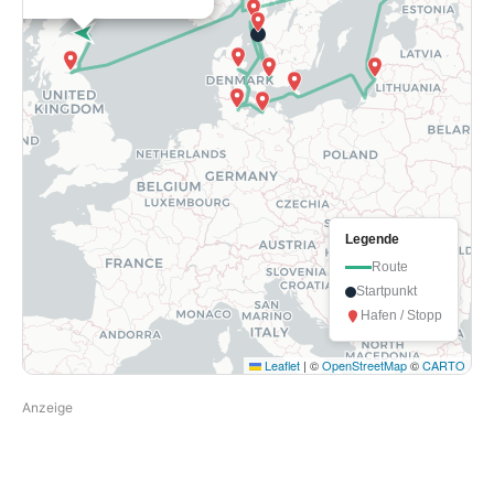
Legende
Route
Startpunkt
Hafen / Stopp
Leaflet
|
©
OpenStreetMap
©
CARTO
Anzeige