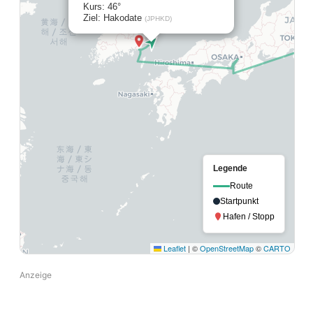
Kurs: 46°
Ziel: Hakodate
(JPHKD)
Legende
Route
Startpunkt
Hafen / Stopp
Leaflet
|
©
OpenStreetMap
©
CARTO
Anzeige