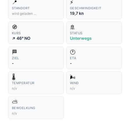
📍
⚡
STANDORT
GESCHWINDIGKEIT
19,7 kn
wird geladen ...
🧭
🚢
KURS
STATUS
↑
46° NO
Unterwegs
🏁
🕐
ZIEL
ETA
-
-
🌡️
🌬️
TEMPERATUR
WIND
n/v
n/v
⛅
BEWOELKUNG
n/v