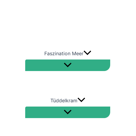
Containerschiffe
RoRo
Tanker – Öltanker –
Gastanker
Faszination Meer
Tüddelkram