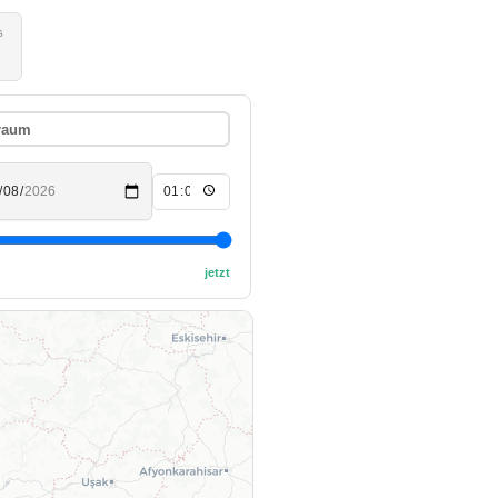
s
traum
jetzt