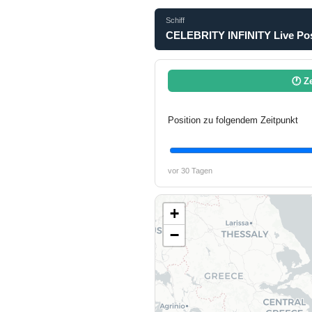
Schiff
CELEBRITY INFINITY Live Pos
🕐 Z
Position zu folgendem Zeitpunkt
vor 30 Tagen
+
−