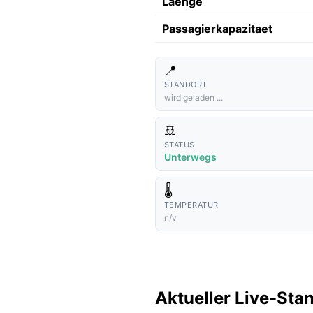
Laenge
Passagierkapazitaet
📍
STANDORT
wird geladen ...
🚢
STATUS
Unterwegs
🌡️
TEMPERATUR
n/v
Aktueller Live-Sta