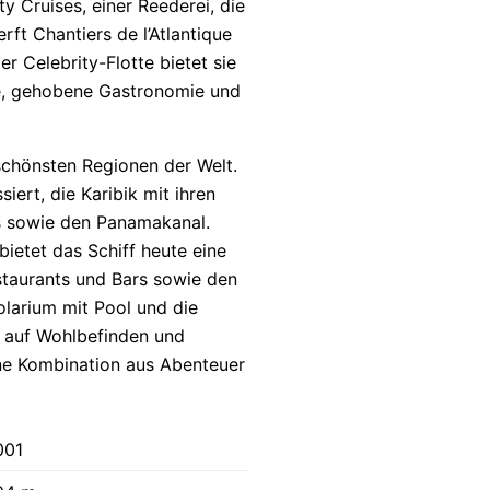
y Cruises, einer Reederei, die
rft Chantiers de l’Atlantique
r Celebrity-Flotte bietet sie
ice, gehobene Gastronomie und
 schönsten Regionen der Welt.
iert, die Karibik mit ihren
s sowie den Panamakanal.
etet das Schiff heute eine
estaurants und Bars sowie den
olarium mit Pool und die
 auf Wohlbefinden und
ine Kombination aus Abenteuer
001