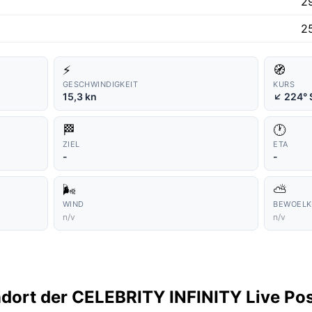
2
2
⚡
🧭
GESCHWINDIGKEIT
KURS
↑
15,3 kn
224°
🏁
🕐
ZIEL
ETA
-
-
🌬️
⛅
WIND
BEWOEL
n/v
n/v
ndort der CELEBRITY INFINITY Live Pos