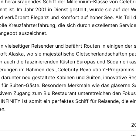
n herausragendes Schiff der Millennium-Klasse von Celebrit
nt ist. Im Jahr 2001 in Dienst gestellt, wurde sie auf der We
 verkörpert Eleganz und Komfort auf hoher See. Als Teil de
olle Kreuzfahrterfahrung, die sich durch exzellenten Serv
sangebot auszeichnet.
n vielseitiger Reisender und befährt Routen in einigen der
oft Alaska, wo sie majestätische Gletscherlandschaften pass
er auch die faszinierenden Küsten Europas und Südamerika
rungen im Rahmen des „Celebrity Revolution“-Programms bi
 darunter neu gestaltete Kabinen und Suiten, innovative R
h für Suiten-Gäste. Besondere Merkmale wie das gläserne S
sivem Zugang zum Blu Restaurant unterstreichen den Fokus
NFINITY ist somit ein perfektes Schiff für Reisende, die e
en.
2