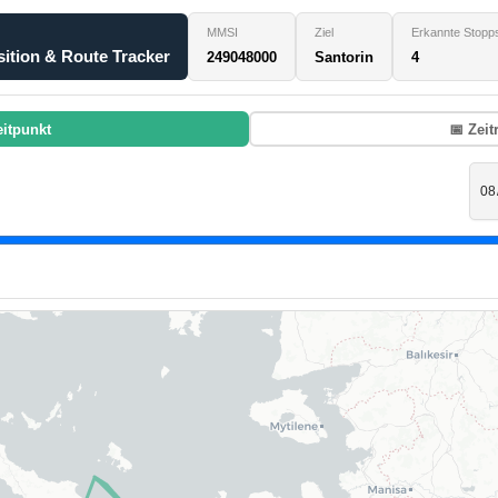
MMSI
Ziel
Erkannte Stopp
ition & Route Tracker
249048000
Santorin
4
eitpunkt
📅 Zei