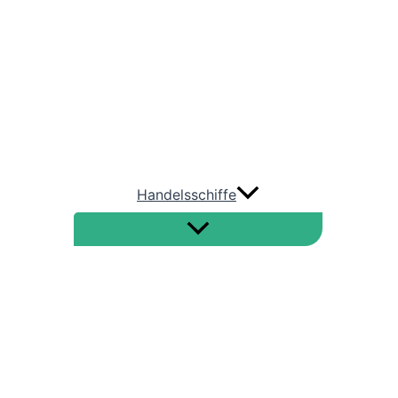
AIDA Cruises
TUI Cruises
HAPAG LLOYD Cruises
Phönix Reisen
Handelsschiffe
Straße von Hormus
Nord-Ostsee-Kanal
Bulkcarrier