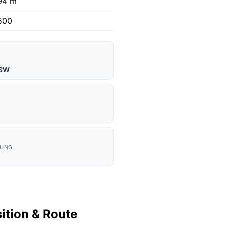
94 m
500
 SW
KUNG
ition & Route