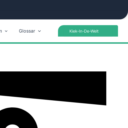
Search
m
Glossar
for: