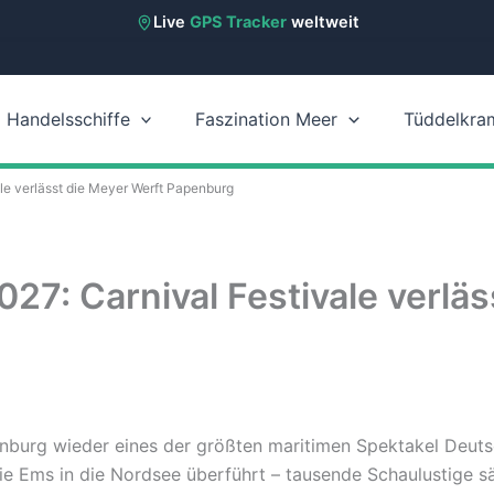
Live
GPS Tracker
weltweit
Handelsschiffe
Faszination Meer
Tüddelkra
le verlässt die Meyer Werft Papenburg
7: Carnival Festivale verläs
nburg wieder eines der größten maritimen Spektakel Deutsc
die Ems in die Nordsee überführt – tausende Schaulustige