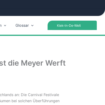
Search
m
Glossar
for:
st die Meyer Werft
hlands an: Die Carnival Festivale
 säumen bei solchen Überführungen