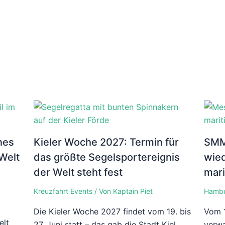
nes
Kieler Woche 2027: Termin für
SMM
Welt
das größte Segelsportereignis
wied
der Welt steht fest
mari
Kreuzfahrt Events
/ Von
Kaptain Piet
Hamb
Die Kieler Woche 2027 findet vom 19. bis
Vom 1
elt
27. Juni statt – das gab die Stadt Kiel
verwa