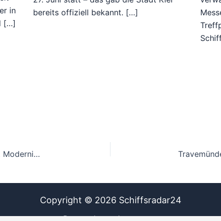
er in
bereits offiziell bekannt. […]
Messe
l […]
Treff
Schif
AIDAmar geht in die Werft: AIDA Evolution bringt Modernisierung nach Marseille
Copyright © 2026 Schiffsradar24
Datenschutz
Impressum